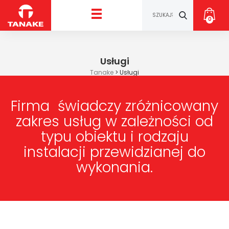
0
Usługi
Tanake
>
Usługi
Firma świadczy zróżnicowany
zakres usług w zależności od
typu obiektu i rodzaju
instalacji przewidzianej do
wykonania.