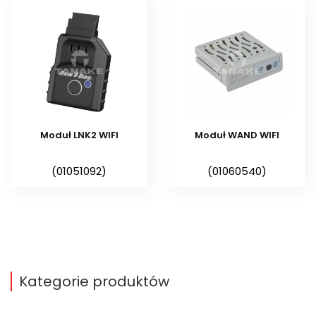
systemem nawadniania z
każdego miejsca na świecie, z
wykorzystaniem smartfona lub
tabletu.
Moduł LNK2 WIFI
Moduł WAND WIFI
(01051092)
(01060540)
Kategorie produktów