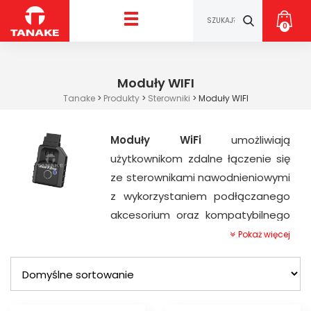
0
Moduły WIFI
Tanake
>
Produkty
>
Sterowniki
>
Moduły WIFI
Moduły WiFi
umożliwiają
użytkownikom zdalne łączenie się
ze sterownikami nawodnieniowymi
z wykorzystaniem podłączanego
akcesorium oraz kompatybilnego
urządzenia mobilnego z
Pokaż więcej
systemem Apple iOS lub Android i
bezpośrednim dostępem do
Internetu. To proste rozwiązanie
oferuje łatwy dostęp i sterowanie