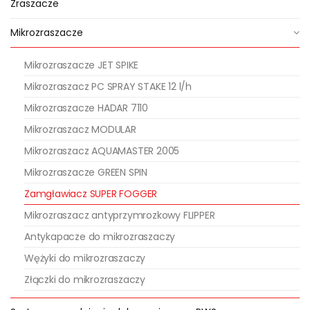
Zraszacze
Rozmnażanie i ukorzenianie:
Mikrozraszacze
Przepływ: 4 x 6 l/h = 24 l/h
Mikrozraszacze JET SPIKE
Rozstawa max.: 1,0 x 1,0 m
Mikrozraszacz PC SPRAY STAKE 12 l/h
odległość od krawędzi stołu: 0,2
Mikrozraszacze HADAR 7110
m
Mikrozraszacz MODULAR
wysokość montażu: 1,0 m
Mikrozraszacz AQUAMASTER 2005
Ciśnienie robocze: 4 – 5 bar
Mikrozraszacze GREEN SPIN
Kontrola klimatu:
Zamgławiacz SUPER FOGGER
Mikrozraszacz antyprzymrozkowy FLIPPER
Kontrola klimatu w szklarni oparta
Antykapacze do mikrozraszaczy
jest na zasadzie wymiany energii
Wężyki do mikrozraszaczy
pomiędzy powietrzem, a mgłą
Złączki do mikrozraszaczy
wytwarzaną przez zamgławiacze.
3
0
Ogrzanie 1 cm
wody o 1
C