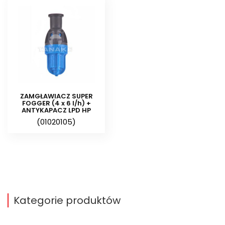
bardzo mały rozmiar kropli (55
mikronów). Antykapacz jest
rozbieralny umożliwiając
konserwację. Konserwacja dysz
możliwa jest tylko od zewnątrz.
Antykapacz zapobiega wypływowi
ZAMGŁAWIACZ SUPER
wody przez zamgławiacz po
FOGGER (4 x 6 l/h) +
ANTYKAPACZ LPD HP
zakończeniu zamgławiania, a
(01020105)
także zapewnia jednoczesny start
zamgławiaczy w momencie
uruchamiania systemu.
Do połączenia zamgławiacza z
rurą PE należy zastosować
Kategorie produktów
odpowiedni wężyk:
30 cm z
obciążnikiem
.