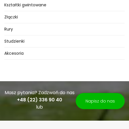
Kształtki gwintowane
– wydajny system wentylacji stale
dostarczający do szklarni suche
Złączki
powietrze z zewnątrz
Rury
– pulsacyjna praca systemu w
celu ograniczenia zawilgocenia
Studzienki
roślin
Akcesoria
Przy ciśnieniu 4 bar wydatek
pojedynczej dyszy wynosi 6 l/h, a
średnia wielkość kropli wody ok. 55
mikronów, co zapewnia skuteczne
odparowywanie wody, a
Masz pytania? Zadzwoń do nas
zawilgocenie liści roślin lub
+48 (22) 336 90 40
Napisz do nas
o
podłoża szklarni występuje w
u
lub
minimalnym.
Schładzanie: