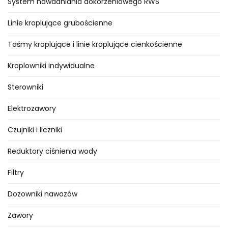
System nawadniania dokorzeniowego RWS
wymaga zużycia ciepła w ilości 1
kalorii. Zamiana stanu wody z
Linie kroplujące grubościenne
ciekłego na gazowy pochłania
Taśmy kroplujące i linie kroplujące cienkościenne
ciepło z otaczającego powietrza
w ilości 590 kalorii na 1 gram
Kroplowniki indywidualne
3
odparowanej wody (1 cm
).
Sterowniki
Proces ten obniża temperaturę
powietrza. Skuteczne działanie
Elektrozawory
systemu zamgławiającego może
Czujniki i liczniki
obniżyć temperaturę w szklarni
0
nawet o 10
C w zależności od
Reduktory ciśnienia wody
warunków środowiskowych
(temperatura i wilgotność
Filtry
powietrza zewnętrznego). Aby
Dozowniki nawozów
system był skuteczny wymagane
jest spełnienie następujących
Zawory
warunków: