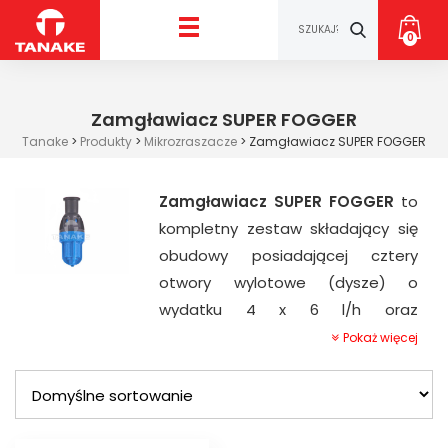
0
Zamgławiacz SUPER FOGGER
Tanake
>
Produkty
>
Mikrozraszacze
>
Zamgławiacz SUPER FOGGER
Zamgławiacz
SUPER
FOGGER
to
kompletny zestaw składający się
obudowy posiadającej cztery
otwory wylotowe (dysze) o
wydatku 4 x 6 l/h oraz
wbudowanego antykapacza LPD
Pokaż więcej
HP. Stosowany jest w szklarniach i
tunelach foliowych do
rozmnażania i ukorzeniania roślin
oraz do kontroli klimatu. Zapewnia