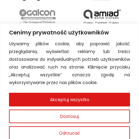
Czas przerwy pomiędzy
zamgławianiem: 60 – 120
sekund
Cenimy prywatność użytkowników
Uwaga: schładzanie temperatury
Używamy plików cookie, aby poprawić jakość
powietrza i podnoszenie
przeglądania, wyświetlać reklamy lub treści
wilgotności nie może być
dostosowane do indywidualnych potrzeb użytkowników
prowadzane w tym samym
oraz analizować ruch na stronie. Kliknięcie przycisku
czasie. W przypadku, gdy poziom
„Akceptuj wszystkie” oznacza zgodę na
wilgotności jest za niski, należy
wykorzystywanie przez nas plików cookie.
zamknąć system wentylacyjny i
uruchomić system zamgławiający.
Akceptuj wszystko
Jakiej marki są zamgławiacze
Dostosuj
SUPER FOGGER?
Odrzucać
Zamgławiacze SUPER FOGGER