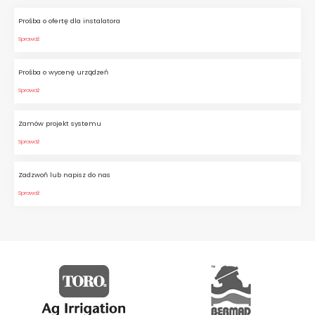
Prośba o ofertę dla instalatora
Przepływ: 4 x 6 l/h = 24 l/h
Sprawdź
Rozstawa: 3,0 x 3,0 m
Wysokość montażu: 2,5 – 4,0 m
Prośba o wycenę urządzeń
Ciśnienie robocze: 4 – 5 bar
Sprawdź
Czas zamgławiania: 2 – 4
sekundy
Zamów projekt systemu
Sprawdź
Czas przerwy pomiędzy
zamgławianiem: 20 – 40 sekund
Zadzwoń lub napisz do nas
Sprawdź
Podnoszenie wilgotności:
Przepływ: 4 x 6 l/h = 24 l/h
Rozstawa: 3,0 x 3,0 m
Wysokość montażu: 2,5 – 4,0 m
Ciśnienie robocze: 4 – 5 bar
Czas zamgławiania: 1 sekunda