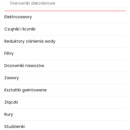
Sterowniki dekoderowe
kranowych jest bardzo łatwa, a ich
wykorzystanie ogranicza jedynie
Elektrozawory
nasza wyobraźnia.
Czujniki i liczniki
Zastosowanie sterowników
Reduktory ciśnienia wody
bateryjnych kranowych do
systemów nawadniających
Filtry
Oferowane w naszym sklepie
Dozowniki nawozów
sterowniki bateryjne kranowe
Zawory
wykorzystywane są w
automatycznych systemach
Kształtki gwintowane
nawadniających w
ogrodach
,
Złączki
terenach zieleni
, a także w
systemach nawadniania w
Rury
szkółkach krzewów ozdobnych
,
Studzienki
w nawadnianiu
tuneli foliowych