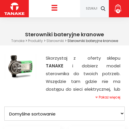
0
Sterowniki bateryjne kranowe
Tanake
>
Produkty
>
Sterowniki
>
Sterowniki bateryjne kranowe
Skorzystaj z oferty sklepu
TANAKE
i dobierz model
sterownika do twoich potrzeb.
Wszędzie tam gdzie nie ma
dostępu do sieci elektrycznej, lub
jest on utrudniony, nie musimy
Pokaż więcej
rezygnować z montażu
automatycznego systemu
nawadniającego. W takich
miejscach możemy skorzystać ze