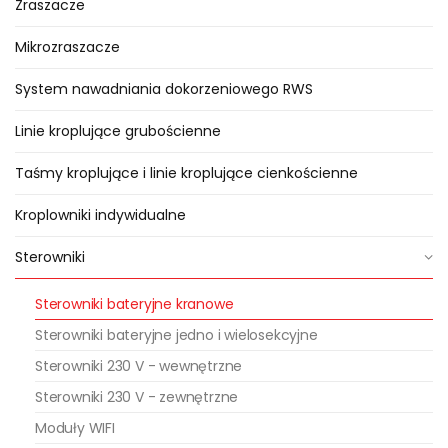
Zraszacze
bateryjnych kranowych
Mikrozraszacze
Sterowniki kranowe są
kompaktowe, mają wbudowany
System nawadniania dokorzeniowego RWS
elektrozawór i wodoodporną lub
Linie kroplujące grubościenne
wodoszczelną obudowę.
Posiadają również przyłącze, które
Taśmy kroplujące i linie kroplujące cienkościenne
wystarczy nakręcić na kran i
Kroplowniki indywidualne
przyłącze do którego można
zamontować np. szybkozłączkę
Sterowniki
do węża ogrodowego.
Sterowniki bateryjne kranowe
Programowanie odbywa się za
pomocą łatwych w użyciu
Sterowniki bateryjne jedno i wielosekcyjne
przycisków lub pokręteł, a
Sterowniki 230 V - wewnętrzne
wszystkie ustawienia są widoczne
Sterowniki 230 V - zewnętrzne
na czytelnym wyświetlaczu.
Moduły WIFI
Montaż i obsługa sterowników