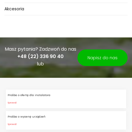
oraz w
uprawach polowych
.
Akcesoria
Idealnie sprawdzają się w
prostych, małych, jednosekcyjnych
systemach nawadniających
żywopłoty
,
tarasy
,
donice
.
Masz pytania? Zadzwoń do nas
Programowanie sterowników
+48 (22) 336 90 40
Napisz do nas
bateryjnych kranowych
lub
Sterowniki bateryjne kranowe do
systemów nawadniających
umożliwiają tworzenie prostych
harmonogramów
pracy
Prośba o ofertę dla instalatora
uwzględniając:
czas startu
Sprawdź
nawadniania,
czas pracy
zaworu
Prośba o wycenę urządzeń
oraz
wybór dni
do nawadniania.
Sprawdź
Możliwe jest również
nawadnianie