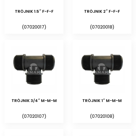
pozwala na szybkie i odpowiednie
dobranie kształtek w
TRÓJNIK 1.5″ F-F-F
TRÓJNIK 2″ F-F-F
automatycznych systemach
(07020017)
(07020018)
nawadniających.
TRÓJNIK 3/4″ M-M-M
TRÓJNIK 1″ M-M-M
(07020107)
(07020108)