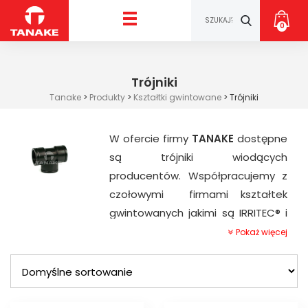
0
Trójniki
Tanake
>
Produkty
>
Kształtki gwintowane
>
Trójniki
W ofercie firmy
TANAKE
dostępne
są trójniki wiodących
producentów. Współpracujemy z
czołowymi firmami kształtek
gwintowanych jakimi są IRRITEC® i
PALAPLAST®.
Pokaż więcej
Trójniki to gwintowane elementy
połączeniowe stosowane w
czasie prac montażowych
systemu nawadniającego.