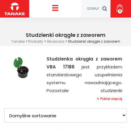
0
Studzienki okrągłe z zaworem
Tanake
>
Produkty
>
Akcesoria
>
Studzienki okrągłe z zaworem
Studzienka okrągła z zaworem
VBA 17186
jest przykładem
standardowego uzupełnienia
systemu nawadniającego.
Pozostałe studzienki
przeznaczone są do osłony
Pokaż więcej
zaworów elektromagnetycznych i
kulowych, tak samo jak filtrów czy
regulatorów ciśnienia. Wyżej
wymieniona studzienka dostępna