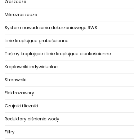
jest ręczne sterowanie dopływem
Zraszacze
wody. Samodzielnie otwieramy i
Mikrozraszacze
zamykamy przepływ oraz mamy
możliwość odwadniania instalacji
System nawadniania dokorzeniowego RWS
nawadniającej. Wspomniane
Linie kroplujące grubościenne
odwadnianie należy koniecznie
przeprowadzić przed nadejściem
Taśmy kroplujące i linie kroplujące cienkościenne
mrozów.
Kroplowniki indywidualne
Zastosowanie studzienki VBA, to
idealne rozwiązanie do
Sterowniki
przydomowych systemów
nawadniających, gdzie instalacje
Elektrozawory
nie są nadto rozbudowane i nie
Czujniki i liczniki
ma potrzeby ich nadmiernej
automatyzacji.
Reduktory ciśnienia wody
Studzienka okrągła z zaworem to
Filtry
połączenie dwóch urządzeń,