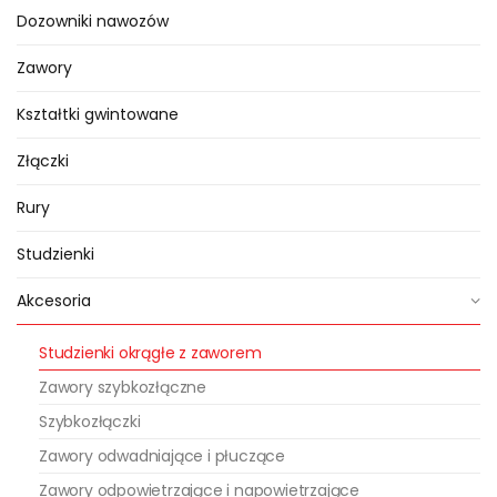
doskonale sprawdzające się w
Dozowniki nawozów
małych i dużych gospodarstwach.
Zawory
Obudowa z tworzywa sztucznego
zapewnia ochronę przed
Kształtki gwintowane
czynnikami zewnętrznymi
Złączki
(atmosferyczne: opady deszczu,
słońce, jak i uszkodzenia
Rury
mechaniczne), a odpowiednio
dobrana zielona pokrywa jest
Studzienki
elementem estetycznym, dzięki
Akcesoria
któremu studzienka wtapia się w
tło terenu zielonego. Odpowiednio
Studzienki okrągłe z zaworem
wyprofilowane wycięcie w
Zawory szybkozłączne
pokrywie studzienki umożliwia
Szybkozłączki
bardzo szybki dostęp do zaworu
Zawory odwadniające i płuczące
kulowego.
Zawory odpowietrzające i napowietrzające