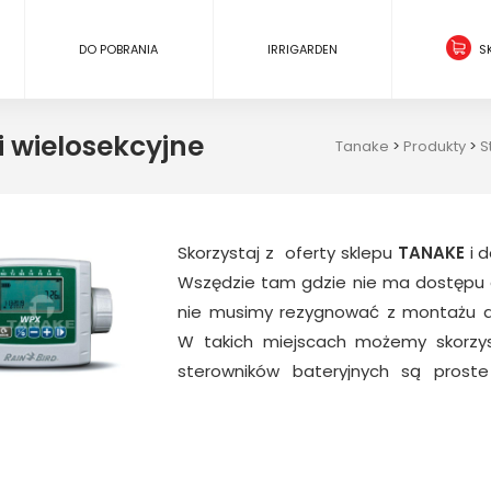
DO POBRANIA
IRRIGARDEN
S
i wielosekcyjne
Tanake
>
Produkty
>
S
Skorzystaj z oferty sklepu
TANAKE
i d
Wszędzie tam gdzie nie ma dostępu do 
nie musimy rezygnować z montażu 
W takich miejscach możemy skorz
sterowników bateryjnych są pros
zaawansowane sterowniki bateryjne je
różne modele sterowników bateryjny
nawadniających różnych marek: