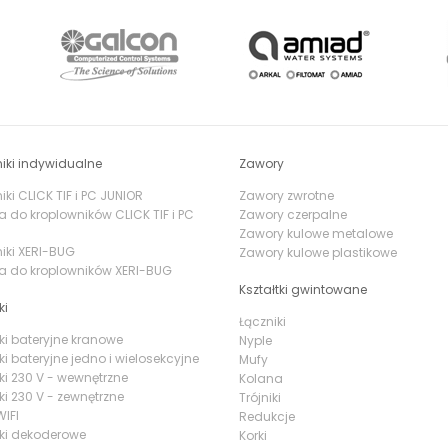
nawadniających umożliwiają two
uwzględniając:
czas startu
nawadnia
dni
do nawadniania. Możliwe jest ró
wystąpienia opadów deszczu posiad
przy zastosowaniu czujnika deszczu w
wtedy kiedy jest to potrzebne. Ster
pracę automatycznego sy
iki indywidualne
Zawory
statycznych
,
zraszac
ki CLICK TIF i PC JUNIOR
Zawory zwrotne
a do kroplowników CLICK TIF i PC
Zawory czerpalne
młoteczkowych
,
mikrozraszaczy
i
lini
Zawory kulowe metalowe
szklarniach i tunelach foliowych, cz
iki XERI-BUG
Zawory kulowe plastikowe
donicach.
a do kroplowników XERI-BUG
Kształtki gwintowane
ki
Łączniki
ki bateryjne kranowe
Nyple
ki bateryjne jedno i wielosekcyjne
Mufy
ki 230 V - wewnętrzne
Kolana
ki 230 V - zewnętrzne
Trójniki
IFI
Redukcje
ki dekoderowe
Korki