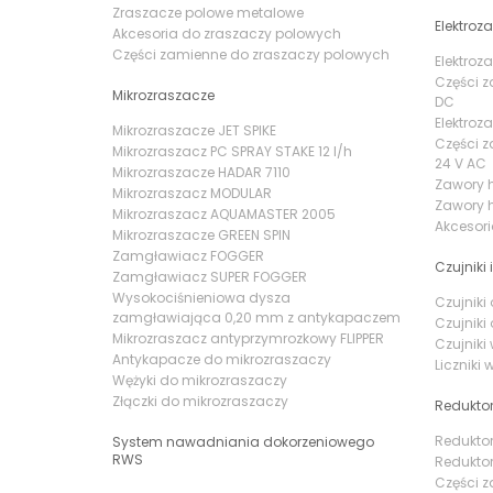
Zraszacze polowe metalowe
Elektroz
Akcesoria do zraszaczy polowych
Części zamienne do zraszaczy polowych
Elektroz
Części z
Mikrozraszacze
DC
Elektroz
Mikrozraszacze JET SPIKE
Części z
Mikrozraszacz PC SPRAY STAKE 12 l/h
24 V AC
Mikrozraszacze HADAR 7110
Zawory 
Mikrozraszacz MODULAR
Zawory h
Mikrozraszacz AQUAMASTER 2005
Akcesor
Mikrozraszacze GREEN SPIN
Zamgławiacz FOGGER
Czujniki i
Zamgławiacz SUPER FOGGER
Wysokociśnieniowa dysza
Czujnik
zamgławiająca 0,20 mm z antykapaczem
Czujnik
Mikrozraszacz antyprzymrozkowy FLIPPER
Czujniki
Antykapacze do mikrozraszaczy
Liczniki
Wężyki do mikrozraszaczy
Złączki do mikrozraszaczy
Reduktor
Reduktor
System nawadniania dokorzeniowego
RWS
Reduktor
Części z