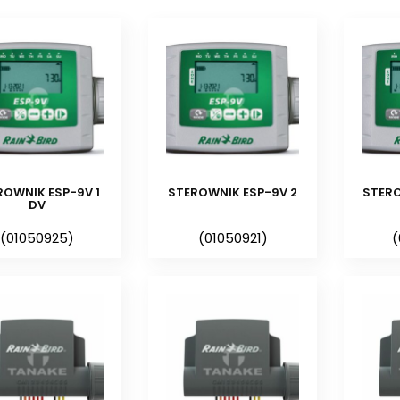
®
Sterowniki bateryjne RAIN BIRD
®
Sterowniki bateryjne GALCON
Budowa sterowników bateryjnych je
Sterowniki bateryjne do systemów n
obudowie możemy montować na zew
sterownik bezpośrednio w skrzyn
ROWNIK ESP-9V 1
STEROWNIK ESP-9V 2
STERO
sterownik wodoszczelny, najlepiej 
DV
bateryjny WP Rain Bird. Sterowniki b
(01050925)
(01050921)
(
zachowania odporności na nieko
nierozbieralną obudowę, a wszelki
urządzeń są fabrycznie wyprowadz
Sterowniki bateryjne jedno lub wiel
cewką 9 VDC
, wiele modeli stero
prostego przewodowego czujnika d
®
np.
RS500
™ Irritrol
, lub
RSD BEx
™ Rain