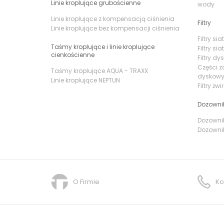
Linie kroplujące grubościenne
wody
Linie kroplujące z kompensacją ciśnienia
Filtry
Linie kroplujące bez kompensacji ciśnienia
Filtry s
Taśmy kroplujące i linie kroplujące
Filtry si
cienkościenne
Filtry d
Części z
Taśmy kroplujące AQUA - TRAXX
dyskow
Linie kroplujące NEPTUN
Filtry żw
Dozowni
Dozownik
Dozownik
O Firmie
Ko