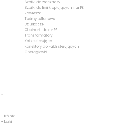
Szpilki do zraszaczy
Szpilki do linii kroplujących i rur PE
Zawieszki
Taśmy teflonowe
Dziurkacze
Obcinarki do rur PE
Transformatory
Kable sterujące
Konektory do kabli sterujących
Chorągiewki
 -
 -
- trójniki
 - korki