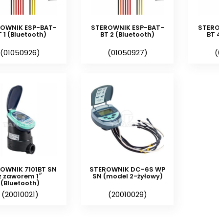
systemu nawadniającego i poprawiają 
OWNIK ESP-BAT-
STEROWNIK ESP-BAT-
STERO
Montaż sterownika jedno lub wielo
T 1 (Bluetooth)
BT 2 (Bluetooth)
BT 
(01050926)
(01050927)
(
Sterowniki bateryjne jedno lub wiel
modelu, możemy zamontować wewną
skrzynki elektrozaworowej. Często mo
uchwyt do montażu bezpośrednio 
wbudowany elektrozawór w kompak
elektrozaworów należy pamiętać o
Połączenia przewodów należy zabe
odpornymi na wilgoć, np. konektor
elektrozaworu do sterownika bat
OWNIK 7101BT SN
STEROWNIK DC-6S WP
obsługiwanych cewek przez stero
z zaworem 1″
SN (model 2-żyłowy)
(Bluetooth)
współpracują z elektrozaworami z ce
(20010021)
(20010029)
na ilość przewodów. W przypadku wątp