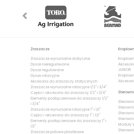
Previous
Zraszacze
Kroplown
Zraszacze wynurzalne statyczne
Kroplowni
Dysze nieregulowane
Akcesori
JUNIOR
Dysze regulowane
Kroplown
Dysze rotacyjne
Akcesori
Akcesoria do zraszaczy statycznych
Zraszacze wynurzalne rotacyjne 1/2" i 3/4"
Sterowni
Części i akcesoria do zraszaczy 1/2" i 3/4"
Elementy podłączeniowe do zraszaczy 1/2"
Sterowni
i 3/4"
Sterowni
Zraszacze wynurzalne rotacyjne 1" i 1,5"
Sterowni
Części i akcesoria do zraszaczy 1" i 1,5"
Sterowni
Elementy podłączeniowe do zraszaczy 1" i
Moduły W
1,5"
Sterowni
Zraszacze polowe plastikowe