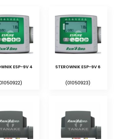
dno lub wielosekcyjnych
awadniających dzięki swojej wodoodpornej
nątrz budynku. Jeśli chcemy zamontować
ce elektrozaworowej powinniśmy wybrać
WNIK ESP-9V 4
STEROWNIK ESP-9V 6
posiadający certyfikat IP68 np. sterownik
ateryjne do systemów nawadniających w celu
01050922)
(01050923)
rzystne warunki pogodowe zwykle mają
e przewody służące do podłączenia innych
one na zewnątrz wodoszczelnej obudowy.
osekcyjne współpracują z
elektrozaworami z
wników bateryjnych umożliwia podłączenie
eszczu typu kontaktowego (koreczkowego)
®
 Bird
, które zmniejszają koszty użytkowania