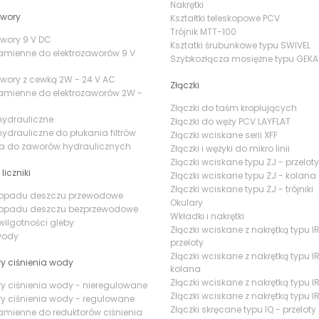
Nakrętki
awory
Kształtki teleskopowe PCV
Trójnik MTT-100
awory 9 V DC
Ksztatki śrubunkowe typu SWIVEL
amienne do elektrozaworów 9 V
Szybkozłącza mosiężne typu GEKA
awory z cewką 2W - 24 V AC
Złączki
amienne do elektrozaworów 2W -
Złączki do taśm kroplujących
hydrauliczne
Złączki do węży PCV LAYFLAT
ydrauliczne do płukania filtrów
Złączki wciskane serii XFF
ia do zaworów hydraulicznych
Złączki i wężyki do mikro linii
Złączki wciskane typu ZJ - przeloty
 liczniki
Złączki wciskane typu ZJ - kolana
Złączki wciskane typu ZJ - trójniki
i opadu deszczu przewodowe
Okulary
i opadu deszczu bezprzewodowe
Wkładki i nakrętki
 wilgotności gleby
Złączki wciskane z nakrętką typu IR
 wody
przeloty
Złączki wciskane z nakrętką typu IR
y ciśnienia wody
kolana
Złączki wciskane z nakrętką typu IR 
y ciśnienia wody - nieregulowane
Złączki wciskane z nakrętką typu IR
y ciśnienia wody - regulowane
Złączki skręcane typu IQ - przeloty
amienne do reduktorów ciśnienia