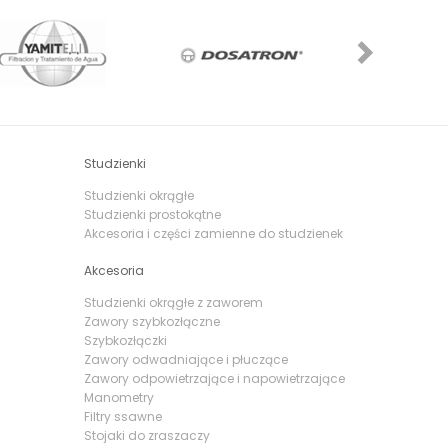
rzenie prostych
harmonogramów
pracy
Next
nia,
czas pracy
elektrozaworu oraz
wybór
wnież
nawadnianie cykliczne
. W przypadku
ają możliwość
zawieszenia nawadniania
, a
 pełni automatycznie sterują nawadnianiem,
owniki bateryjne pozwalają na bezobsługową
stemu nawadniającego,
zraszaczy
Studzienki
zy rotacyjnych
,
zraszaczy
Studzienki okrągłe
Studzienki prostokątne
i kroplujących
, jak również np.
zamgławiaczy
w
Akcesoria i części zamienne do studzienek
y też kroplowników indywidualnych w naszych
Akcesoria
Studzienki okrągłe z zaworem
Zawory szybkozłączne
Szybkozłączki
Zawory odwadniające i płuczące
Zawory odpowietrzające i napowietrzające
Manometry
Filtry ssawne
Stojaki do zraszaczy