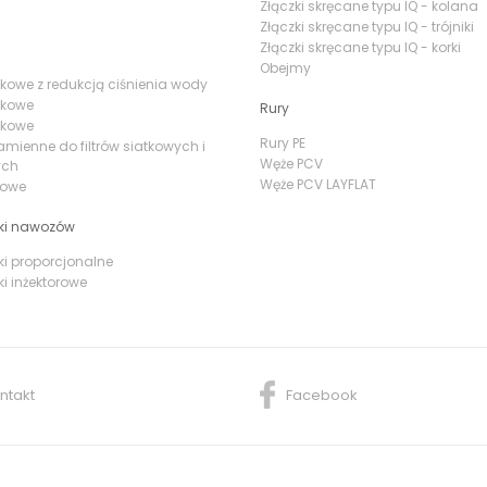
Złączki skręcane typu IQ - kolana
Złączki skręcane typu IQ - trójniki
Złączki skręcane typu IQ - korki
Obejmy
iatkowe z redukcją ciśnienia wody
atkowe
Rury
yskowe
Rury PE
amienne do filtrów siatkowych i
Węże PCV
ych
Węże PCV LAYFLAT
irowe
ki nawozów
i proporcjonalne
i inżektorowe
ntakt
Facebook