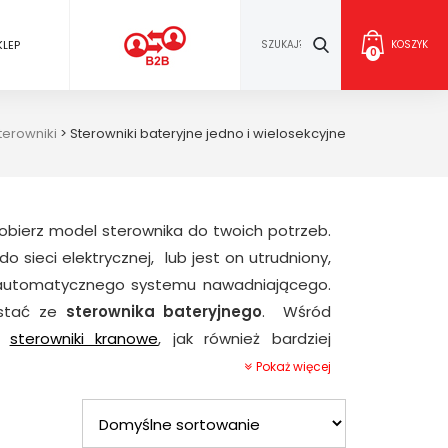
KLEP
KOSZYK
0
terowniki
>
Sterowniki bateryjne jedno i wielosekcyjne
obierz model sterownika do twoich potrzeb.
sieci elektrycznej, lub jest on utrudniony,
automatycznego systemu nawadniającego.
ystać ze
sterownika bateryjnego
. Wśród
te
sterowniki kranowe
, jak również bardziej
dno lub wielosekcyjne. W sklepie TANAKE są
Pokaż więcej
ch jedno lub wielosekcyjnych do systemów