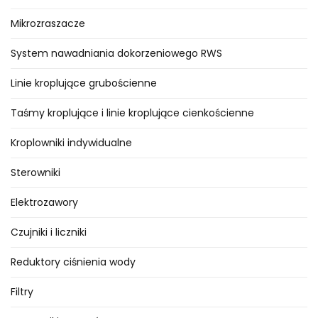
uprawach polowych, terenach
zieleni jak i obiektach miejskich.
Mikrozraszacze
System nawadniania dokorzeniowego RWS
Linie kroplujące grubościenne
Taśmy kroplujące i linie kroplujące cienkościenne
Kroplowniki indywidualne
Sterowniki
Elektrozawory
Czujniki i liczniki
Reduktory ciśnienia wody
Filtry