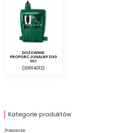
Dozowanie jest stałe i wynosi 0,2 –
2%, jednakże wartość przepływu
waha się od setnych ułamków do
kilkuset litrów na godzinę.
Najwyższej generacji produkt,
DOZOWNIK
pozwalający na bezprądową
PROPORCJONALNY D30
GL1
pracę jest skutecznym
(20014012)
ułatwieniem pracy w ogrodzie. Za
pomocą instalacji jednego
systemu irygacyjnego możemy
dostarczać uprawom i roślinom
pełen komplet potrzebnych im
substancji. Dozowniki
Kategorie produktów
proporcjonalne występują
zarówno w prywatnych ogrodach,
Zraszacze