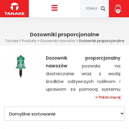
0
Dozowniki proporcjonalne
Tanake
>
Produkty
>
Dozowniki nawozów
>
Dozowniki proporcjonalne
Dozownik proporcjonalny
nawozów
pozwala na
dostarczanie wraz z wodą
środków odżywczych roślinom i
uprawom za pomocą systemu
nawadniającego w postaci
Pokaż więcej
nawozów płynnych. W naszej
ofercie znajdują się produkty firmy
DOSATRON
.