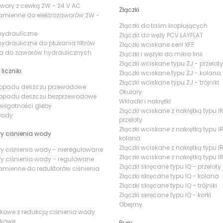
awory z cewką 2W - 24 V AC
Złączki
amienne do elektrozaworów 2W -
Złączki do taśm kroplujących
hydrauliczne
Złączki do węży PCV LAYFLAT
ydrauliczne do płukania filtrów
Złączki wciskane serii XFF
ia do zaworów hydraulicznych
Złączki i wężyki do mikro linii
Złączki wciskane typu ZJ - przeloty
 liczniki
Złączki wciskane typu ZJ - kolana
Złączki wciskane typu ZJ - trójniki
i opadu deszczu przewodowe
Okulary
i opadu deszczu bezprzewodowe
Wkładki i nakrętki
 wilgotności gleby
Złączki wciskane z nakrętką typu IR
 wody
przeloty
Złączki wciskane z nakrętką typu IR
y ciśnienia wody
kolana
Złączki wciskane z nakrętką typu IR 
y ciśnienia wody - nieregulowane
Złączki wciskane z nakrętką typu IR
y ciśnienia wody - regulowane
Złączki skręcane typu IQ - przeloty
amienne do reduktorów ciśnienia
Złączki skręcane typu IQ - kolana
Złączki skręcane typu IQ - trójniki
Złączki skręcane typu IQ - korki
Obejmy
iatkowe z redukcją ciśnienia wody
atkowe
Rury