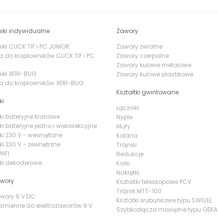
iki indywidualne
Zawory
ki CLICK TIF i PC JUNIOR
Zawory zwrotne
a do kroplowników CLICK TIF i PC
Zawory czerpalne
Zawory kulowe metalowe
iki XERI-BUG
Zawory kulowe plastikowe
a do kroplowników XERI-BUG
Kształtki gwintowane
ki
Łączniki
ki bateryjne kranowe
Nyple
ki bateryjne jedno i wielosekcyjne
Mufy
ki 230 V - wewnętrzne
Kolana
ki 230 V - zewnętrzne
Trójniki
IFI
Redukcje
ki dekoderowe
Korki
Nakrętki
awory
Kształtki teleskopowe PCV
Trójnik MTT-100
awory 9 V DC
Ksztatki śrubunkowe typu SWIVEL
amienne do elektrozaworów 9 V
Szybkozłącza mosiężne typu GEKA