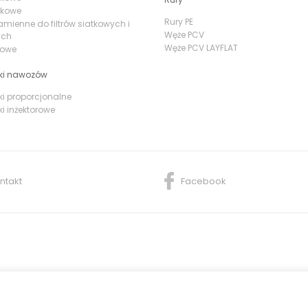
yskowe
Rury PE
amienne do filtrów siatkowych i
Węże PCV
ych
Węże PCV LAYFLAT
irowe
ki nawozów
i proporcjonalne
i inżektorowe
ntakt
Facebook