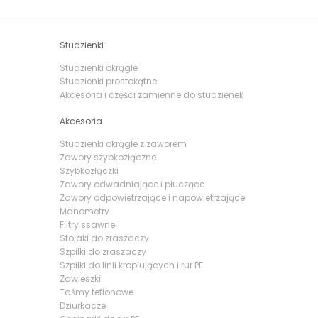
Studzienki
Studzienki okrągłe
Studzienki prostokątne
Akcesoria i części zamienne do studzienek
Akcesoria
Studzienki okrągłe z zaworem
Zawory szybkozłączne
Szybkozłączki
Zawory odwadniające i płuczące
Zawory odpowietrzające i napowietrzające
Manometry
Filtry ssawne
Stojaki do zraszaczy
Szpilki do zraszaczy
Szpilki do linii kroplujących i rur PE
Zawieszki
Taśmy teflonowe
Dziurkacze