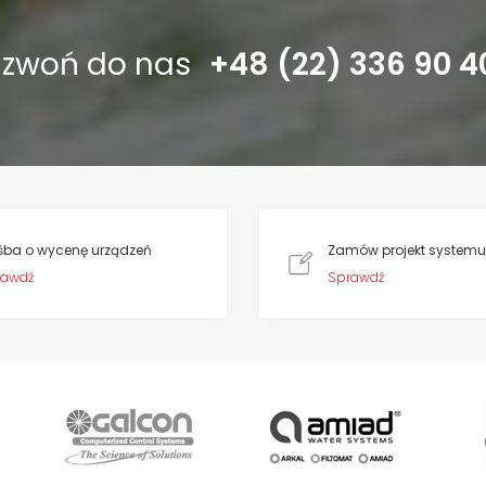
dzwoń do nas
+48 (22) 336 90 4
śba o wycenę urządzeń
Zamów projekt systemu
rawdź
Sprawdź