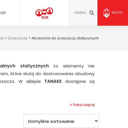
KLEP
KOSZYK
0
kty
>
Zraszacze
>
Akcesoria do zraszaczy statycznych
zalnych statycznych
to elementy nie
zem, które służą do dostosowania obudowy
szacza. W sklepie
TANAKE
dostępne są
-04
Pokaż więcej