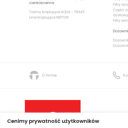
cienkościenne
Filtry d
Części z
Taśmy kroplujące AQUA - TRAXX
dyskow
Linie kroplujące NEPTUN
Filtry żw
Dozowni
Dozownik
Dozownik
O Firmie
Ko
Cenimy prywatność użytkowników