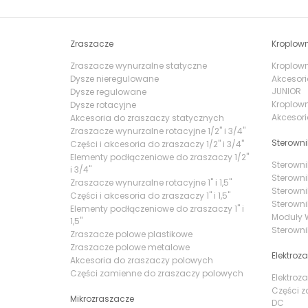
Zraszacze
Kroplown
Zraszacze wynurzalne statyczne
Kroplowni
Dysze nieregulowane
Akcesori
JUNIOR
Dysze regulowane
Kroplown
Dysze rotacyjne
Akcesori
Akcesoria do zraszaczy statycznych
Zraszacze wynurzalne rotacyjne 1/2" i 3/4"
Sterowni
Części i akcesoria do zraszaczy 1/2" i 3/4"
Elementy podłączeniowe do zraszaczy 1/2"
Sterowni
i 3/4"
Sterowni
Zraszacze wynurzalne rotacyjne 1" i 1,5"
Sterowni
Części i akcesoria do zraszaczy 1" i 1,5"
Sterowni
Elementy podłączeniowe do zraszaczy 1" i
Moduły W
1,5"
Sterowni
Zraszacze polowe plastikowe
Zraszacze polowe metalowe
Elektroz
Akcesoria do zraszaczy polowych
Części zamienne do zraszaczy polowych
Elektroz
Części z
Mikrozraszacze
DC