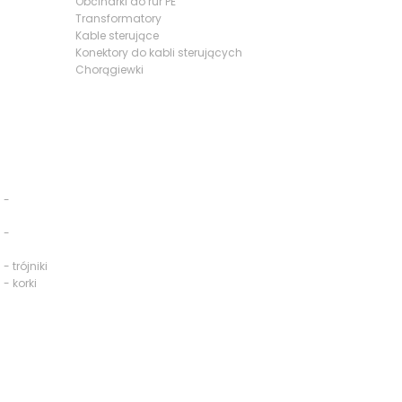
Obcinarki do rur PE
Transformatory
Kable sterujące
Konektory do kabli sterujących
Chorągiewki
 -
 -
- trójniki
 - korki