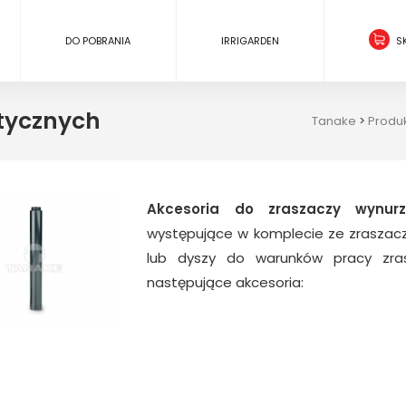
DO POBRANIA
IRRIGARDEN
S
atycznych
Tanake
>
Produ
Akcesoria do zraszaczy
wynur
występujące w komplecie ze zraszac
lub dyszy do warunków pracy zra
następujące akcesoria:
zawór stopowy do zraszacza PROS
klucz do dysz serii MP ROTATOR
filtr do dysz serii MP ROTATOR