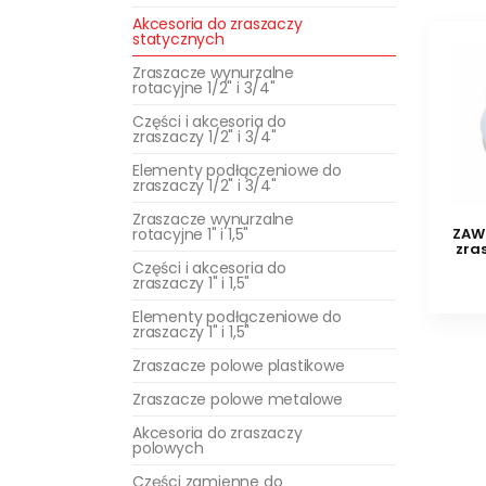
Akcesoria do zraszaczy
statycznych
Zraszacze wynurzalne
rotacyjne 1/2" i 3/4"
Części i akcesoria do
zraszaczy 1/2" i 3/4"
Elementy podłączeniowe do
zraszaczy 1/2" i 3/4"
Zraszacze wynurzalne
ZAW
rotacyjne 1" i 1,5"
zra
Części i akcesoria do
zraszaczy 1" i 1,5"
Elementy podłączeniowe do
zraszaczy 1" i 1,5"
Zraszacze polowe plastikowe
Zraszacze polowe metalowe
Akcesoria do zraszaczy
polowych
Części zamienne do