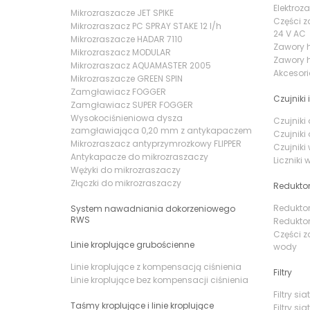
Elektroz
Mikrozraszacze JET SPIKE
Części z
Mikrozraszacz PC SPRAY STAKE 12 l/h
24 V AC
Mikrozraszacze HADAR 7110
Zawory 
Mikrozraszacz MODULAR
Zawory h
Mikrozraszacz AQUAMASTER 2005
Akcesor
Mikrozraszacze GREEN SPIN
Zamgławiacz FOGGER
Czujniki i
Zamgławiacz SUPER FOGGER
Wysokociśnieniowa dysza
Czujnik
zamgławiająca 0,20 mm z antykapaczem
Czujnik
Mikrozraszacz antyprzymrozkowy FLIPPER
Czujniki
Antykapacze do mikrozraszaczy
Liczniki
Wężyki do mikrozraszaczy
Złączki do mikrozraszaczy
Reduktor
Reduktor
System nawadniania dokorzeniowego
RWS
Reduktor
Części z
Linie kroplujące grubościenne
wody
Linie kroplujące z kompensacją ciśnienia
Filtry
Linie kroplujące bez kompensacji ciśnienia
Filtry s
Taśmy kroplujące i linie kroplujące
Filtry si