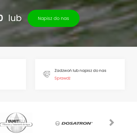
0
lub
Napisz do nas
Zadzwoń lub napisz do nas
Sprawdź
Next