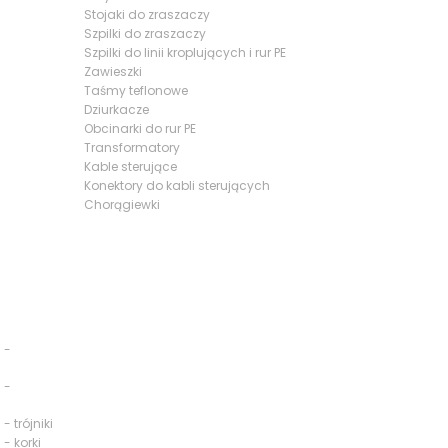
Stojaki do zraszaczy
Szpilki do zraszaczy
Szpilki do linii kroplujących i rur PE
Zawieszki
Taśmy teflonowe
Dziurkacze
Obcinarki do rur PE
Transformatory
Kable sterujące
Konektory do kabli sterujących
Chorągiewki
 -
 -
- trójniki
 - korki