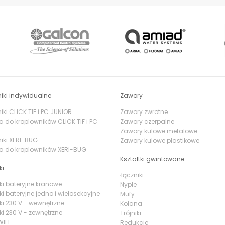
iki indywidualne
Zawory
ki CLICK TIF i PC JUNIOR
Zawory zwrotne
a do kroplowników CLICK TIF i PC
Zawory czerpalne
Zawory kulowe metalowe
iki XERI-BUG
Zawory kulowe plastikowe
a do kroplowników XERI-BUG
Kształtki gwintowane
ki
Łączniki
ki bateryjne kranowe
Nyple
ki bateryjne jedno i wielosekcyjne
Mufy
ki 230 V - wewnętrzne
Kolana
ki 230 V - zewnętrzne
Trójniki
IFI
Redukcje