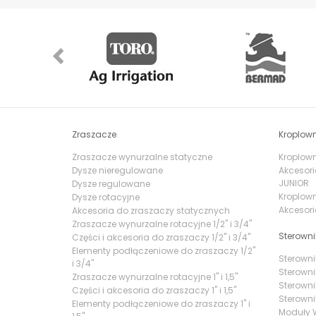
Previous
Zraszacze
Kroplown
Zraszacze wynurzalne statyczne
Kroplowni
Dysze nieregulowane
Akcesori
JUNIOR
Dysze regulowane
Kroplown
Dysze rotacyjne
Akcesori
Akcesoria do zraszaczy statycznych
Zraszacze wynurzalne rotacyjne 1/2" i 3/4"
Sterowni
Części i akcesoria do zraszaczy 1/2" i 3/4"
Elementy podłączeniowe do zraszaczy 1/2"
Sterowni
i 3/4"
Sterowni
Zraszacze wynurzalne rotacyjne 1" i 1,5"
Sterowni
Części i akcesoria do zraszaczy 1" i 1,5"
Sterowni
Elementy podłączeniowe do zraszaczy 1" i
Moduły W