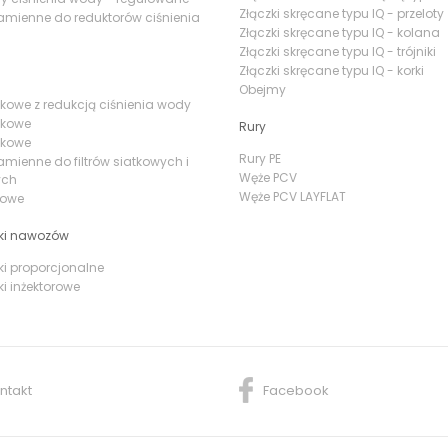
Złączki skręcane typu IQ - przeloty
amienne do reduktorów ciśnienia
Złączki skręcane typu IQ - kolana
Złączki skręcane typu IQ - trójniki
Złączki skręcane typu IQ - korki
Obejmy
iatkowe z redukcją ciśnienia wody
atkowe
Rury
yskowe
Rury PE
amienne do filtrów siatkowych i
Węże PCV
ych
Węże PCV LAYFLAT
irowe
ki nawozów
i proporcjonalne
i inżektorowe
ntakt
Facebook