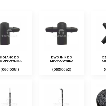
–
dwójnik kompletny
do kroplownik
średnicy 5/3 mm i długości po 0,7
labiryntem, cały komplet jest złożony
–
dwójnik
do kroplownika, umożliwia
dowolnej długości wężyka 5/3 mm i 2 
–
czwórnik
do kroplownika, umo
wykorzystaniem dowolnej długości węż
KOLANO DO
DWÓJNIK DO
C
KROPLOWNIKA
KROPLOWNIKA
K
–
kroplospływ prosty z labiry
(06010051)
(06010052)
(
wykorzystywany zazwyczaj w opcji z uż
–
kroplospływ 90º bez labiryntu
–
zazwyczaj do nawadniania pojedynczyc
–
wężyk 5/3 mm
– wężyk poliety