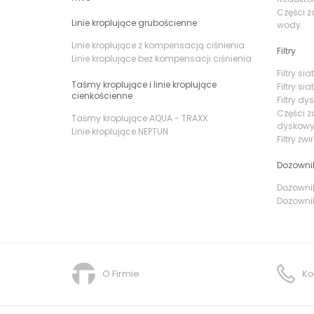
Części z
Linie kroplujące grubościenne
wody
Linie kroplujące z kompensacją ciśnienia
Filtry
Linie kroplujące bez kompensacji ciśnienia
Filtry s
Taśmy kroplujące i linie kroplujące
Filtry si
cienkościenne
Filtry d
Części z
Taśmy kroplujące AQUA - TRAXX
dyskow
Linie kroplujące NEPTUN
Filtry żw
Dozowni
Dozownik
Dozownik
O Firmie
Ko