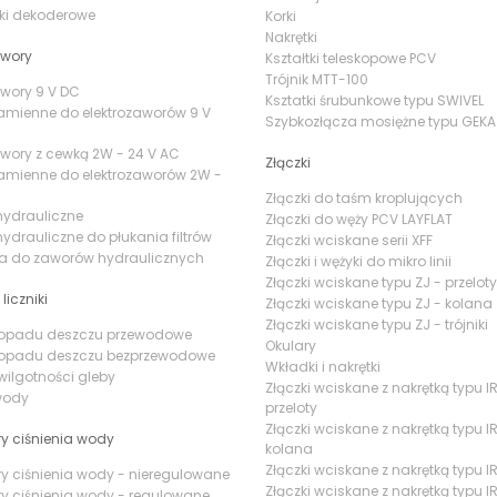
ki dekoderowe
Korki
Nakrętki
awory
Kształtki teleskopowe PCV
Trójnik MTT-100
awory 9 V DC
Ksztatki śrubunkowe typu SWIVEL
amienne do elektrozaworów 9 V
Szybkozłącza mosiężne typu GEKA
awory z cewką 2W - 24 V AC
Złączki
amienne do elektrozaworów 2W -
Złączki do taśm kroplujących
hydrauliczne
Złączki do węży PCV LAYFLAT
ydrauliczne do płukania filtrów
Złączki wciskane serii XFF
ia do zaworów hydraulicznych
Złączki i wężyki do mikro linii
Złączki wciskane typu ZJ - przeloty
 liczniki
Złączki wciskane typu ZJ - kolana
Złączki wciskane typu ZJ - trójniki
i opadu deszczu przewodowe
Okulary
i opadu deszczu bezprzewodowe
Wkładki i nakrętki
 wilgotności gleby
Złączki wciskane z nakrętką typu IR
 wody
przeloty
Złączki wciskane z nakrętką typu IR
y ciśnienia wody
kolana
Złączki wciskane z nakrętką typu IR 
y ciśnienia wody - nieregulowane
Złączki wciskane z nakrętką typu IR
y ciśnienia wody - regulowane