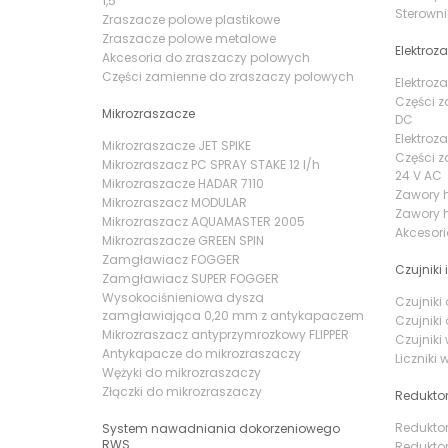
1,5"
Sterowni
Zraszacze polowe plastikowe
Zraszacze polowe metalowe
Elektroz
Akcesoria do zraszaczy polowych
Części zamienne do zraszaczy polowych
Elektroz
Części z
Mikrozraszacze
DC
Elektroz
Mikrozraszacze JET SPIKE
Części z
Mikrozraszacz PC SPRAY STAKE 12 l/h
24 V AC
Mikrozraszacze HADAR 7110
Zawory 
Mikrozraszacz MODULAR
Zawory h
Mikrozraszacz AQUAMASTER 2005
Akcesor
Mikrozraszacze GREEN SPIN
Zamgławiacz FOGGER
Czujniki i
Zamgławiacz SUPER FOGGER
Wysokociśnieniowa dysza
Czujnik
zamgławiająca 0,20 mm z antykapaczem
Czujnik
Mikrozraszacz antyprzymrozkowy FLIPPER
Czujniki
Antykapacze do mikrozraszaczy
Liczniki
Wężyki do mikrozraszaczy
Złączki do mikrozraszaczy
Reduktor
Reduktor
System nawadniania dokorzeniowego
RWS
Reduktor