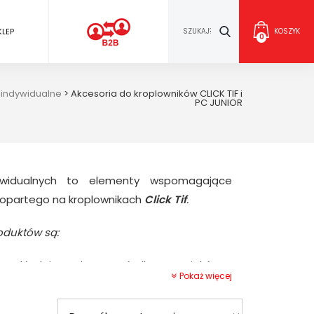
KLEP
KOSZYK
0
 indywidualne
>
Akcesoria do kroplowników CLICK TIF i
PC JUNIOR
widualnych to elementy wspomagające
opartego na kroplownikach
Click Tif
.
oduktów są:
a składający się z czwórnika, 4 wężyków o
Pokaż więcej
 m każdy oraz 4 kroplospływów prostych z
 i gotowy do montażu,