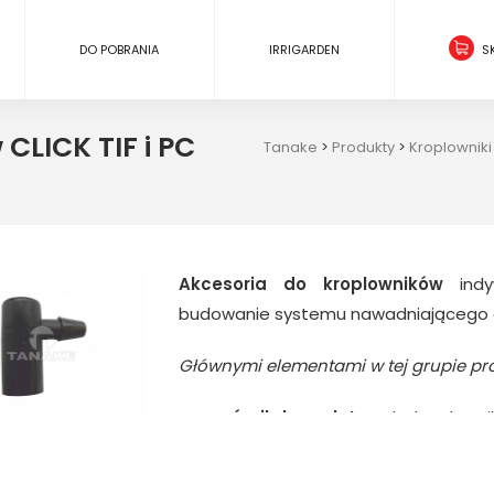
DO POBRANIA
IRRIGARDEN
S
CLICK TIF i PC
Tanake
>
Produkty
>
Kroplowniki
Akcesoria do kroplowników
indy
budowanie systemu nawadniającego 
Głównymi elementami w tej grupie pr
–
czwórnik kompletny
do kroplownik
średnicy 5/3 mm i długości po 0,7
labiryntem, cały komplet jest złożony