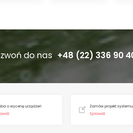
stężeniach powszechnie stosowanych w
dzwoń do nas
+48 (22) 336 90 4
śba o wycenę urządzeń
Zamów projekt systemu
rawdź
Sprawdź