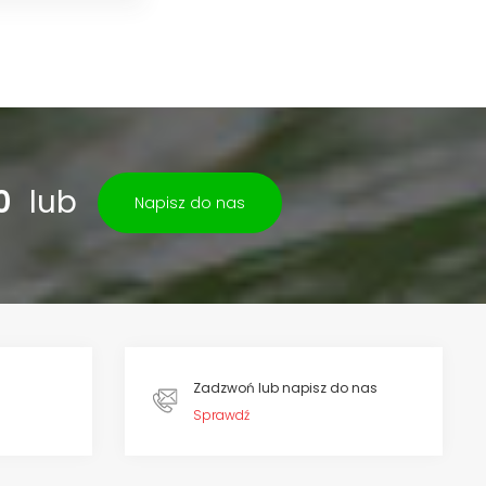
 rolnictwie i ogrodnictwie.
0
lub
Napisz do nas
Zadzwoń lub napisz do nas
Sprawdź