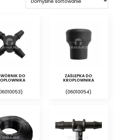
a składający się z dwójnika, 2 wężyków o
 m każdy oraz 2 kroplospływów prostych z
 i gotowy do montażu,
 rozdzielenie wypływu wody z wykorzystaniem
kroplospływów,
żliwia rozdzielenie wypływu wody z
yka 5/3 mm i 4 kroplospływów,
ZWÓRNIK DO
ZAŚLEPKA DO
ROPLOWNIKA
KROPLOWNIKA
ntem –
emiter precyzyjnie dozujący wodę,
06010053)
(06010054)
yciem dwójnika i czwórnika
 emiter dozujący wodę, wykorzystywany
h roślin,
lenowy wykorzystywany w nawodnieniach