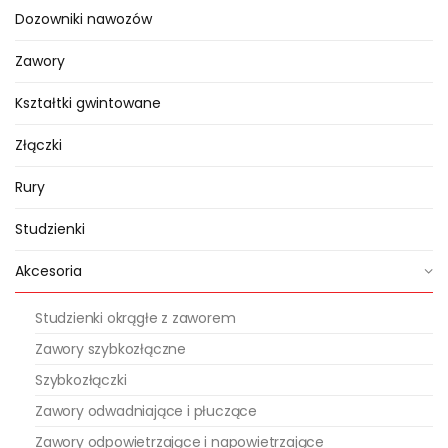
Jednak dla jego bezpiecznego i
Dozowniki nawozów
bezawaryjnego działania należy
transformator podłączać do
Zawory
wewnętrznej instalacji
Kształtki gwintowane
elektrycznej, nie narażonej na
wilgoć.
Złączki
Rury
Studzienki
Akcesoria
Studzienki okrągłe z zaworem
Zawory szybkozłączne
Szybkozłączki
Zawory odwadniające i płuczące
Zawory odpowietrzające i napowietrzające