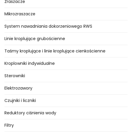
podłączyć czujnik opadu deszczu
Zraszacze
lub niskiej temperatury, czy też
Mikrozraszacze
czujnik wilgotności gleby, który co
10 minut dokonuje pomiaru
System nawadniania dokorzeniowego RWS
objętościowej zawartości wody w
Linie kroplujące grubościenne
glebie. Opisy wyżej wymienionych
urządzeń znajdują się w naszym
Taśmy kroplujące i linie kroplujące cienkościenne
katalogu.
Kroplowniki indywidualne
Transformator światowej marki
Sterowniki
®
GALCON
, który znajduje się w
ofercie firmy
TANAKE
jest
Elektrozawory
kompatybilny ze wszystkimi
Czujniki i liczniki
sterownikami czasowymi
wyposażonymi w transformator
Reduktory ciśnienia wody
zewnętrzny. Cechuje go
Filtry
niezawodność i solidne wykonanie.