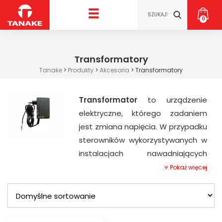
0
Transformatory
Tanake
>
Produkty
>
Akcesoria
>
Transformatory
Transformator
to urządzenie
elektryczne, którego zadaniem
jest zmiana napięcia. W przypadku
sterowników wykorzystywanych w
instalacjach nawadniających
wymagana jest zmiana napięcia
Pokaż więcej
sieciowego 230 V na 24 V. Dzięki
tej zmianie uzyskujemy
bezpieczną instalację elektryczną
na terenie zielonym lub ogrodzie.