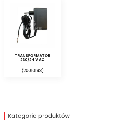
Natomiast baterie alkaliczne,
które są wkładane do sterownika
mają za zadanie podtrzymywanie
w pamięci wpisanego
harmonogramu podlewania, w
przypadku braku zasilania
głównego.
TRANSFORMATOR
230/24 V AC
Do każdego sterownika można
(20010193)
podłączyć dowolny elektrozawór z
cewką 2W – 24 V AC lub 3W – 24 V
AC. Komplet odpowiednio
zmontowanych urządzeń pozwala
na całkowitą automatyzację
procesów nawadniających. Warto,
Kategorie produktów
również do całego zestawu