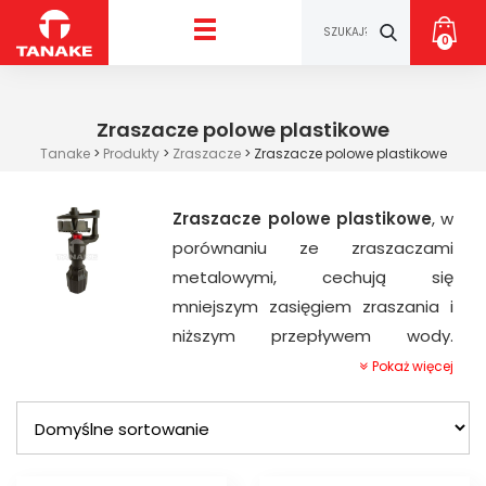
0
Zraszacze polowe plastikowe
Tanake
>
Produkty
>
Zraszacze
>
Zraszacze polowe plastikowe
Zraszacze polowe plastikowe
, w
porównaniu ze zraszaczami
metalowymi, cechują się
mniejszym zasięgiem zraszania i
niższym przepływem wody.
Krótszy zasięg i mniejsza ilość
Pokaż więcej
wody zapewniają strumień o
drobniejszej kropli, co sprawia że
mogą być stosowane do
nawadniania młodych roślin,