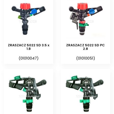
zraszacze ¾” sektorowe. Dysze
do zraszaczy są wymienne.
Zasięg od 13,0 do 17,0 m.
Każdy zraszacz wyposażony jest w
dyszę podaną w nazwie
zraszacza. Do zraszaczy 5022 SD,
ZRASZACZ 5022 SD 3.5 x
ZRASZACZ 5022 SD PC
427, 5035 SD i 5035 SD PC
1.8
2.8
posiadamy
wymienne
(01010047)
(01010051)
dysze
umożliwiające zmianę
parametrów zraszania w zakresie
podanym w tabeli przy każdym
zraszaczu.
Do montażu zraszaczy polowych
oferujemy statywy w postaci:
podstaw Irristand ½”
,
szpilki ½”
lub