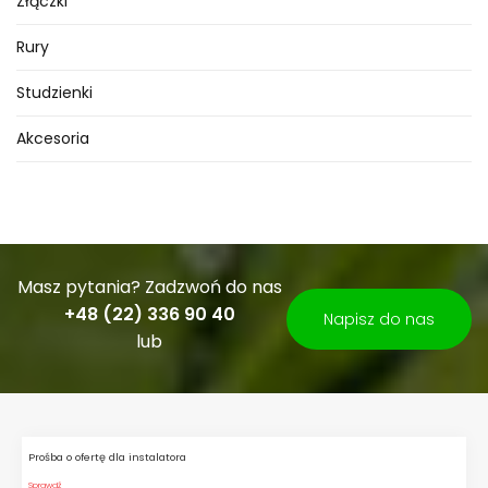
Złączki
Rury
Studzienki
Akcesoria
Masz pytania? Zadzwoń do nas
+48 (22) 336 90 40
Napisz do nas
lub
Prośba o ofertę dla instalatora
Sprawdź