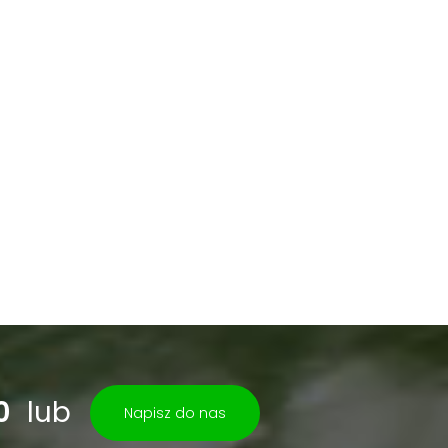
0
lub
Napisz do nas