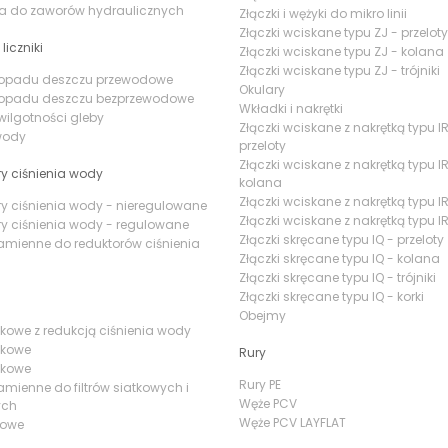
ia do zaworów hydraulicznych
Złączki i wężyki do mikro linii
Złączki wciskane typu ZJ - przeloty
 liczniki
Złączki wciskane typu ZJ - kolana
Złączki wciskane typu ZJ - trójniki
i opadu deszczu przewodowe
Okulary
i opadu deszczu bezprzewodowe
Wkładki i nakrętki
 wilgotności gleby
Złączki wciskane z nakrętką typu IR
 wody
przeloty
Złączki wciskane z nakrętką typu IR
y ciśnienia wody
kolana
Złączki wciskane z nakrętką typu IR 
y ciśnienia wody - nieregulowane
Złączki wciskane z nakrętką typu IR
y ciśnienia wody - regulowane
Złączki skręcane typu IQ - przeloty
amienne do reduktorów ciśnienia
Złączki skręcane typu IQ - kolana
Złączki skręcane typu IQ - trójniki
Złączki skręcane typu IQ - korki
Obejmy
iatkowe z redukcją ciśnienia wody
atkowe
Rury
yskowe
Rury PE
amienne do filtrów siatkowych i
Węże PCV
ych
Węże PCV LAYFLAT
irowe