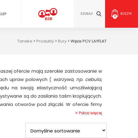
KLEP
KOSZYK
0
Tanake
>
Produkty
>
Rury
>
Węże PCV LAYFLAT
naszej ofercie mają szerokie zastosowanie w
ach upraw polowych (
warzywa, np. cebula,
ędu na swoją elastyczność umożliwiającą
ystywane są do zasilania taśm kroplujących.
ywania otworów pod złączki. W ofercie firmy
AT wykonane z najwyższej jakości surowców
Pokaż więcej
rdziej wymagające normy światowe. Produkt
 technologii co zapewnia bardzo wysoką
e i długą żywotność.