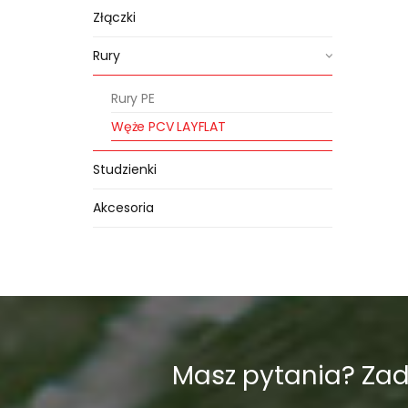
Złączki
Rury
Rury PE
Węże PCV LAYFLAT
Studzienki
Akcesoria
Masz pytania? Za