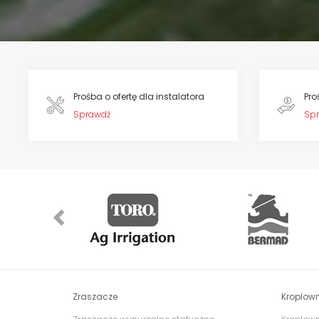
Prośba o ofertę dla instalatora
Pro
Sprawdź
Sp
Previous
Zraszacze
Kroplown