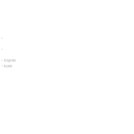
 -
 -
- trójniki
 - korki