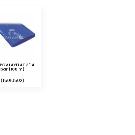
Cechy węży PCV LAYFLAT:
– wykonane z wysoko wytrzymałego 3
– ciśnienie robocze 4 bar
– ciśnienie rozrywające (przy temp. 20
o
– zakres temperatury: -20 do +70
C
– długość na rolce 100 m
PCV LAYFLAT 3″ 4
– średnica 2′ / 3′
bar (100 m)
– grubość ścianki 1,2 mm / 1,55 mm
(15010502)
– waga: 27 kg / 45 kg
– kolor: niebieski