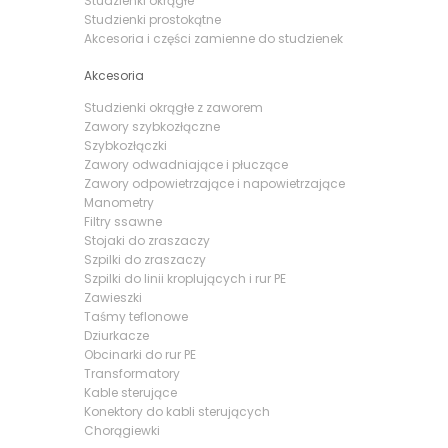
Studzienki okrągłe
Studzienki prostokątne
Akcesoria i części zamienne do studzienek
Akcesoria
Studzienki okrągłe z zaworem
Zawory szybkozłączne
Szybkozłączki
Zawory odwadniające i płuczące
Zawory odpowietrzające i napowietrzające
Manometry
Filtry ssawne
Stojaki do zraszaczy
Szpilki do zraszaczy
Szpilki do linii kroplujących i rur PE
Zawieszki
Taśmy teflonowe
Dziurkacze
Obcinarki do rur PE
Transformatory
Kable sterujące
Konektory do kabli sterujących
Chorągiewki