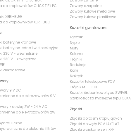
ki CLICK TIF i PC JUNIOR
Zawory zwrotne
a do kroplowników CLICK TIF i PC
Zawory czerpalne
Zawory kulowe metalowe
iki XERI-BUG
Zawory kulowe plastikowe
a do kroplowników XERI-BUG
Kształtki gwintowane
ki
Łączniki
ki bateryjne kranowe
Nyple
ki bateryjne jedno i wielosekcyjne
Mufy
ki 230 V - wewnętrzne
Kolana
ki 230 V - zewnętrzne
Trójniki
IFI
Redukcje
ki dekoderowe
Korki
Nakrętki
awory
Kształtki teleskopowe PCV
Trójnik MTT-100
awory 9 V DC
Ksztatki śrubunkowe typu SWIVEL
amienne do elektrozaworów 9 V
Szybkozłącza mosiężne typu GEKA
awory z cewką 2W - 24 V AC
Złączki
amienne do elektrozaworów 2W -
Złączki do taśm kroplujących
hydrauliczne
Złączki do węży PCV LAYFLAT
ydrauliczne do płukania filtrów
Złączki wciskane serii XFF