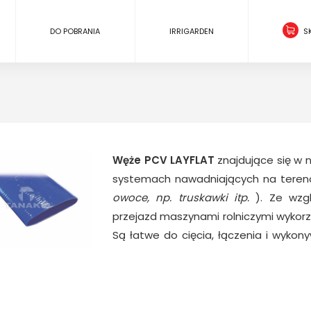
DO POBRANIA
IRRIGARDEN
S
Węże PCV LAYFLAT
znajdujące się w 
systemach nawadniających na teren
owoce, np. truskawki itp.
). Ze wzgl
przejazd maszynami rolniczymi wykorz
Są łatwe do cięcia, łączenia i wykon
Tanake, znajdują się węże PCV LAYFL
dzięki czemu spełniają nawet najba
wykonany został w trzywarstwowej
odporność na uszkodzenia mechaniczn