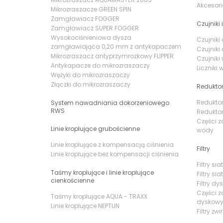
Akcesor
Mikrozraszacze GREEN SPIN
Zamgławiacz FOGGER
Czujniki i
Zamgławiacz SUPER FOGGER
Wysokociśnieniowa dysza
Czujnik
zamgławiająca 0,20 mm z antykapaczem
Czujnik
Mikrozraszacz antyprzymrozkowy FLIPPER
Czujniki
Antykapacze do mikrozraszaczy
Liczniki
Wężyki do mikrozraszaczy
Złączki do mikrozraszaczy
Reduktor
Reduktor
System nawadniania dokorzeniowego
RWS
Reduktor
Części z
Linie kroplujące grubościenne
wody
Linie kroplujące z kompensacją ciśnienia
Filtry
Linie kroplujące bez kompensacji ciśnienia
Filtry s
Taśmy kroplujące i linie kroplujące
Filtry si
cienkościenne
Filtry d
Części z
Taśmy kroplujące AQUA - TRAXX
dyskow
Linie kroplujące NEPTUN
Filtry żw