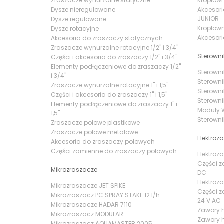
Zraszacze wynurzalne statyczne
Kroplowni
Dysze nieregulowane
Akcesori
JUNIOR
Dysze regulowane
Kroplown
Dysze rotacyjne
Akcesori
Akcesoria do zraszaczy statycznych
Zraszacze wynurzalne rotacyjne 1/2" i 3/4"
Sterowni
Części i akcesoria do zraszaczy 1/2" i 3/4"
Elementy podłączeniowe do zraszaczy 1/2"
Sterowni
i 3/4"
Sterowni
Zraszacze wynurzalne rotacyjne 1" i 1,5"
Sterowni
Części i akcesoria do zraszaczy 1" i 1,5"
Sterowni
Elementy podłączeniowe do zraszaczy 1" i
Moduły W
1,5"
Sterowni
Zraszacze polowe plastikowe
Zraszacze polowe metalowe
Elektroz
Akcesoria do zraszaczy polowych
Części zamienne do zraszaczy polowych
Elektroz
Części z
Mikrozraszacze
DC
Elektroz
Mikrozraszacze JET SPIKE
Części z
Mikrozraszacz PC SPRAY STAKE 12 l/h
24 V AC
Mikrozraszacze HADAR 7110
Zawory 
Mikrozraszacz MODULAR
Zawory h
Mikrozraszacz AQUAMASTER 2005