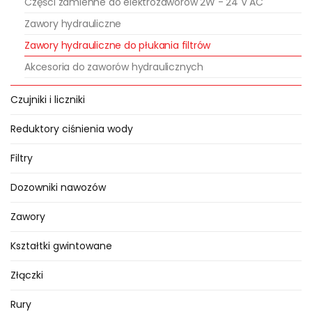
Części zamienne do elektrozaworów 2W - 24 V AC
Zastosowanie zaworów
Zawory hydrauliczne
hydraulicznych w systemach
Zawory hydrauliczne do płukania filtrów
nawadniających
Akcesoria do zaworów hydraulicznych
Oferowane w naszym sklepie
Czujniki i liczniki
Elektrozawory wykorzystywane są
Reduktory ciśnienia wody
w automatycznych systemach
nawadniających
Filtry
w
ogrodach
,
terenach zieleni
, a
Dozowniki nawozów
także w systemach nawadniania
w
szkółkach krzewów
Zawory
ozdobnych
, w nawadnianiu
tuneli
foliowych
oraz w
uprawach
Kształtki gwintowane
polowych
.
Złączki
Elektrozawory współpracujące
Rury