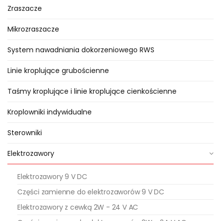
hydraulicznego na
Zraszacze
zanieczyszczoną wodę. Obie
cechy sprawiają, że zawory
Mikrozraszacze
hydrauliczne trójdrożne
System nawadniania dokorzeniowego RWS
wykorzystujemy w układach baterii
filtrów automatycznych np. filtrów
Linie kroplujące grubościenne
żwirowych, do automatyzacji
Taśmy kroplujące i linie kroplujące cienkościenne
procesu czyszczenia i płukania
zabrudzonego filtra. Dzięki
Kroplowniki indywidualne
trójdrożnym zaworom
Sterowniki
hydraulicznym do płukania filtrów
możemy przełączać tryby pracy
Elektrozawory
filtra pomiędzy przepływem
firltracyjnym, a płukaniem. Do tego
Elektrozawory 9 V DC
celu możemy zastosować prosty
Części zamienne do elektrozaworów 9 V DC
sterownik czasowy, albo czujnik
Elektrozawory z cewką 2W - 24 V AC
ciśnieniowy.