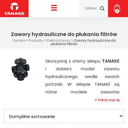
0
Zawory hydrauliczne do płukania filtrów
Tanake
>
Produkty
>
Elektrozawory
>
Zawory hydrauliczne do
płukania filtrów
Skorzystaj z oferty sklepu
TANAKE
i dobierz model zaworu
hydraulicznego wedle swoich
potrzeb. W sklepie TANAKE są
różne modele zaworów
hydraulicznych do systemów
Pokaż więcej
nawadniających wiodącego na
świecie producenta zaworów:
®
zawory hydrauliczne BERMAD