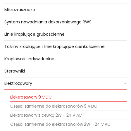
nawadniającym przez cały rok bez
Mikrozraszacze
wymiany baterii.
System nawadniania dokorzeniowego RWS
Dobór elektrozaworów
Linie kroplujące grubościenne
bateryjnych do systemów
nawadniających
Taśmy kroplujące i linie kroplujące cienkościenne
Główny podział elektrozaworów
Kroplowniki indywidualne
bateryjnych do nawadniania to
Sterowniki
podział ze względu na
zastosowaną cewkę impulsową.
Elektrozawory
Wśród sterowników bateryjnych
Elektrozawory 9 V DC
występują sterowniki
współpracujące z
Części zamienne do elektrozaworów 9 V DC
elektrozaworami z cewką
Elektrozawory z cewką 2W - 24 V AC
impulsową dwu lub trzy żyłową.
Części zamienne do elektrozaworów 2W - 24 V AC
Przy doborze elektrozaworu