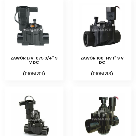
®
Elektrozawory 9VDC GALCON
Zastosowanie elektrozaworów
w systemach nawadniających
Oferowane w naszym sklepie
Elektrozawory 9VDC z cewką
ZAWÓR LFV-075 3/4″ 9
ZAWÓR 100-HV 1″ 9 V
bateryjną wykorzystywane są w
V DC
DC
automatycznych systemach
(01051201)
(01051213)
nawadniających w ogrodach,
terenach zieleni, parkach i
zieleńcach, a także w systemach
nawadniania w szkółkach krzewów
ozdobnych, w nawadnianiu tuneli
foliowych oraz w uprawach
polowych, wszędzie tam, gdzie
jest ograniczony dostęp do