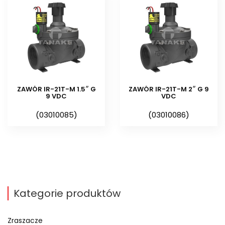
sterownikiem bateryjnym
Elektrozawory 9 VDC są
elektrozaworami
współpracującymi ze
sterownikami bateryjnymi do
systemów nawadniających.
ZAWÓR IR-21T-M 1.5″ G
ZAWÓR IR-21T-M 2″ G 9
9 VDC
VDC
Elektrozawory do sterowników
(03010085)
(03010086)
bateryjnych mają cewkę
impulsową, która pobiera prąd
(impuls) tylko przy rozpoczęciu
nawadniania i na zakończenie
pracy sekcji. Cewki impulsowe w
elektrozaworach 9 VDC są
Kategorie produktów
energooszczędne co pozwala
sterownikowi bateryjnemu na
Zraszacze
sterownie systemem