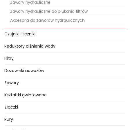
Zawory hydrauliczne
bateryjnego należy zwrócić uwagę
Zawory hydrauliczne do płukania filtrów
z jakim typem cewki współpracuje
Akcesoria do zaworów hydraulicznych
model sterownika bateryjnego. Po
wybraniu odpowiedniej cewki
Czujniki i liczniki
należy również zwrócić uwagę na
przepływ jaki przewidujemy w
Reduktory ciśnienia wody
instalacji aby odpowiednio dobrać
Filtry
średnicę elektrozaworu.
Dozowniki nawozów
Zawory
Kształtki gwintowane
Złączki
Rury