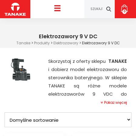
0
Elektrozawory 9 V DC
Tanake
>
Produkty
>
Elektrozawory
>
Elektrozawory 9 V DC
Skorzystaj z oferty sklepu
TANAKE
i dobierz model elektrozaworu do
sterownika bateryjnego. W sklepie
TANAKE są różne modele
elektrozaworów 9 VDC do
sterowników bateryjnych w
Pokaż więcej
systemach nawadniania:
®
Elektrozawory 9VDC RAIN BIRD
®
Elektrozawory 9VDC BERMAD