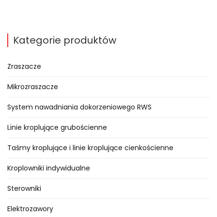
oraz systemów sprężonego
powietrza. Metalowe zawory
zwrotne mogą być instalowane w
Kategorie produktów
dowolnej pozycji: pionowej,
poziomej lub ukośnej. Występują w
Zraszacze
różnych znormalizowanych
Mikrozraszacze
rozmiarach, mające wszystkie
gwinty wewnętrzne. Ich korpusy
System nawadniania dokorzeniowego RWS
wykonane są z mosiądzu,
Linie kroplujące grubościenne
wewnętrzne płytki z polimeru, a
sprężynka zrobiona jest ze stali
Taśmy kroplujące i linie kroplujące cienkościenne
nierdzewnej. Ich producent włoska
®
Kroplowniki indywidualne
firma
ITAP
, to światowy lider
zajmujący się produkcją tego typu
Sterowniki
urządzeń. W naszej ofercie
posiadamy opatentowane
Elektrozawory