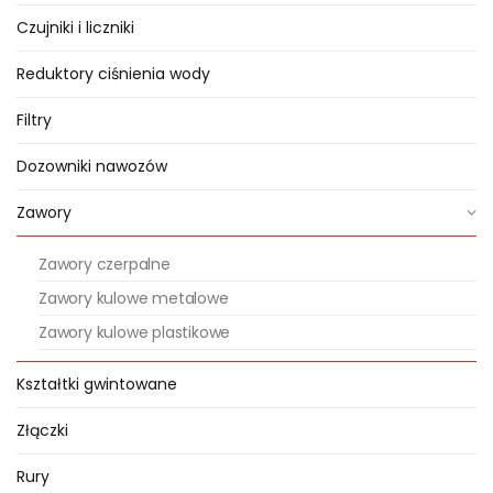
®
zawory metalowe serii
YORK
.
Czujniki i liczniki
Do czego służy i czemu zapobiega
Reduktory ciśnienia wody
metalowy zawór zwrotny?
Filtry
Ten element jest szczególnie
Dozowniki nawozów
istotny przy niskim ciśnieniu w
sieci, czy zróżnicowanym terenie,
Zawory
gdzie występuje ryzyko
niepożądanego cofnięcia się wody
Zawory czerpalne
w instalacji nawadniającej
Zawory kulowe metalowe
zarówno przy małym jak i dużym
Zawory kulowe plastikowe
przepływie wody. Po
zainstalowaniu w danej instalacji
Kształtki gwintowane
metalowego zaworu zwrotnego
Złączki
zapewnia się przepływanie wody
tylko w jednym kierunku oraz
Rury