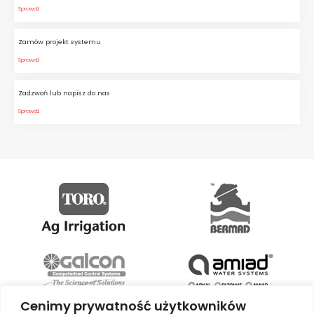
przechodzi ze stanu zamknięcia
Sprawdź
na stan otwarcia. Zawór
dopasowany jest do większości
Zamów projekt systemu
instalacji, występuje z gwintami
Sprawdź
wewnętrznymi o wymiarach od
Zadzwoń lub napisz do nas
3/4” do 2”, dzięki czemu jest
Sprawdź
kompatybilny z większością
elementów instalacyjnych.
Minimalne i maksymalne
temperatury jego pracy: -20°C,
100°C.
Cenimy prywatność użytkowników