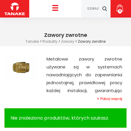
0
Zawory zwrotne
Tanake
>
Produkty
>
Zawory
>
Zawory zwrotne
Metalowe zawory zwrotne
używane są w systemach
nawadniających do zapewniania
jednostajnej, prawidłowej pracy
każdej instalacji, gwarantując
jednokierunkowy przepływ wody.
Pokaż więcej
Zawory zwrotne sprzedawane
przez naszą firmę nadają się do
Nie znaleziono produktów, których szukasz.
krajowych usług wodnych,
ciepłowniczych, klimatyzacyjnych