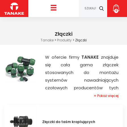
0
Złączki
Tanake
>
Produkty
>
Złączki
W ofercie firmy
TANAKE
znajduje
się cała gama złączek
stosowanych do montażu
systemów nawadniających
czołowych producentów tych
elementów:
Pokaż więcej
– IRRITEC®
– PALAPLAST®
– RAIN BIRD®
Złączki do taśm kroplujących
Złączki służą do wszelkiego typu