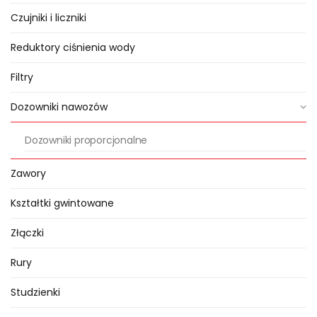
głównym.
Dozownik montowany
Czujniki i liczniki
jest na by-passie rurociągu
Reduktory ciśnienia wody
głównego. Część wody
przepływająca przez dozownik
Filtry
powoduje ruch tłoka umożliwiając
Dozowniki nawozów
zasysanie pożywki ze zbiornika i jej
wtrysk do rurociągu głównego.
Dozowniki proporcjonalne
W przypadku dozownika
Zawory
inżektorowego zużycie wody jest
około trzykrotnie większe od ilości
Kształtki gwintowane
użytego preparatu, a nadmiar
Złączki
wody odprowadzany jest na
zewnątrz, urządzenie ma
Rury
wmontowany w sobie filtr
Studzienki
siatkowy na wejściu.