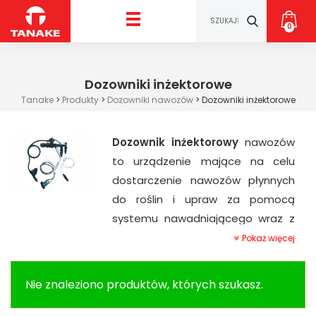
0
Dozowniki inżektorowe
Tanake
>
Produkty
>
Dozowniki nawozów
>
Dozowniki inżektorowe
Dozownik inżektorowy
nawozów
to urządzenie mające na celu
dostarczenie nawozów płynnych
do roślin i upraw za pomocą
systemu nawadniającego wraz z
wodą. Dzięki wykorzystywaniu
Pokaż więcej
różnicy ciśnień doskonale nadaje
się do dużych czy rozległych
Nie znaleziono produktów, których szukasz.
powierzchni. W naszej ofercie
znajdują się produkty firmy
AMIAD
.