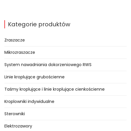
Jak działa dozownik inżektorowy i
czym się różni od dozownika
Kategorie produktów
proporcjonalnego?
Zraszacze
Każdy system nawadniający
umożliwia podawanie roślinom,
Mikrozraszacze
wraz z wodą, środków odżywczych
System nawadniania dokorzeniowego RWS
w postaci nawozów
płynnych.
Dozowanie może
Linie kroplujące grubościenne
odbywać się w ilościach
Taśmy kroplujące i linie kroplujące cienkościenne
proporcjonalnych do
przepływającej wody lub ciśnienia.
Kroplowniki indywidualne
W tym przypadku
nawóz płynny
podaje się w ilości wprost
Sterowniki
proporcjonalnej do ciśnienia
Elektrozawory
wody w rurociągu