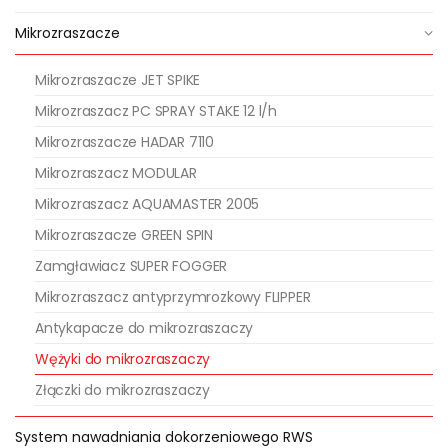
kompletem końcówek do
połączenia z rurą PE,
Mikrozraszacze
wyposażony w obciążnik w
postaci rurki z tworzywa
Mikrozraszacze JET SPIKE
sztucznego o długości 13,5 cm.
Mikrozraszacz PC SPRAY STAKE 12 l/h
Obciążnik 13,5 cm – stosowany
do wężyka w zestawie
Mikrozraszacze HADAR 7110
podwieszanym, wykonany z
Mikrozraszacz MODULAR
tworzywa sztucznego w
postaci rurki o długości 13,5 cm.
Mikrozraszacz AQUAMASTER 2005
Mikrozraszacze GREEN SPIN
Jakiej marki są wężyki do
Zamgławiacz SUPER FOGGER
mikrozraszaczy?
Mikrozraszacz antyprzymrozkowy FLIPPER
Wężyki kompletne oraz obciążnik
Antykapacze do mikrozraszaczy
produkowane są przez firmę
Wężyki do mikrozraszaczy
NAANDANJAIN
. Od 1990 r.
Złączki do mikrozraszaczy
jesteśmy oficjalnym
®
dystrybutorem NAANDANJAIN
w
System nawadniania dokorzeniowego RWS