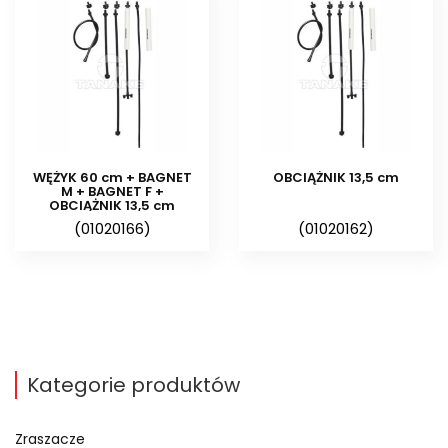
cm, z kompletem końcówek do
połączenia z rurą PE.
Wężyk 30 cm + bagnet M +
butterfly 4/7 mm + obciążnik
13,5 cm – wężyk stosowany do
mikrozraszaczy podwieszanych
z końcówką wciskaną
(MODULAR, AQUAMASTER 2005,
WĘŻYK 60 cm + BAGNET
OBCIĄŻNIK 13,5 cm
FOGGER, SUPER FOGGER).
M + BAGNET F +
OBCIĄŻNIK 13,5 cm
Elastyczny, o długości 30 cm,
(01020166)
(01020162)
wyposażony w obciążnik w
postaci rurki z tworzywa
sztucznego o długości 13,5 cm.
Wężyk 30 cm + bagnet M + 2 x
bagnet F + obciążnik 13,5 cm –
wężyk stosowany do
mikrozraszaczy podwieszanych
Kategorie produktów
z końcówką bagnetową
(HADAR 7110, GREEN SPIN).
Elastyczny, o długości 30 cm, z
Zraszacze