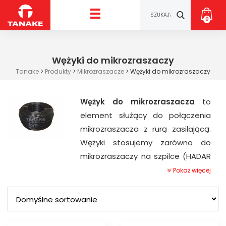
0
Wężyki do mikrozraszaczy
Tanake
>
Produkty
>
Mikrozraszacze
>
Wężyki do mikrozraszaczy
Wężyk do mikrozraszacza
to
element służący do połączenia
mikrozraszacza z rurą zasilającą.
Wężyki stosujemy zarówno do
mikrozraszaczy na szpilce (HADAR
7110), do mikrozraszaczy
Pokaż więcej
podwieszanych pracujących w
pozycji odwróconej (HADAR 7110,
MODULAR, AQUAMASTER 2005,
GREEN SPIN, FOGGER, SUPER