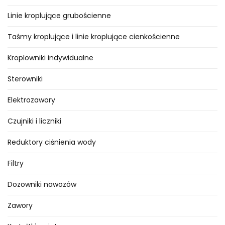
Polsce. Na stronie
Linie kroplujące grubościenne
www.naandanjain.com
znajdą
Państwo aktualne informacje o
Taśmy kroplujące i linie kroplujące cienkościenne
firmie i produktach. Wężyk z rolki
Kroplowniki indywidualne
produkowany jest przez firmę
®
PALAPLAST
.
Sterowniki
Elektrozawory
Czujniki i liczniki
Reduktory ciśnienia wody
Filtry
Dozowniki nawozów
Zawory