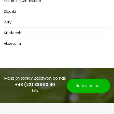
Kształtki gwintowane
Złączki
Rury
Studzienki
Akcesoria
Masz pytania? Zadzwoń do nas
+48 (22) 336 90 40
Napisz do nas
lub