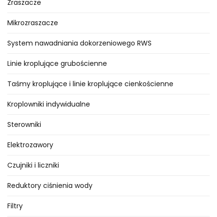
Zraszacze
wszystkich studzienkach
osłonowych i w pozostałych
Mikrozraszacze
fragmentach automatycznej
System nawadniania dokorzeniowego RWS
instalacji nawadniającej.
Linie kroplujące grubościenne
KONEKTOR DBRY- 20 do kabli
sterujących
Taśmy kroplujące i linie kroplujące cienkościenne
Kroplowniki indywidualne
Opis ogólny
Sterowniki
Kolejny z wymienionych w ofercie
konektor, również stosowany jest
Elektrozawory
do przewodów elektrycznych
Czujniki i liczniki
układanych w gruncie, w
instalacjach niskonapięciowych (<
Reduktory ciśnienia wody
30 V). Stanowi jedno uniwersalne
połączenie dla przewodów o
Filtry
2