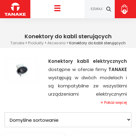
0
Konektory do kabli sterujących
Tanake
>
Produkty
>
Akcesoria
>
Konektory do kabli sterujących
Konektory kabli elektrycznych
dostępne w ofercie firmy
TANAKE
występują w dwóch modelach i
są kompatybilne ze wszystkimi
urządzeniami elektrycznymi
wykorzystywanymi w systemie
Pokaż więcej
nawadniającym. Wyróżnia się:
KONEKTOR DBM do kabli
sterujących