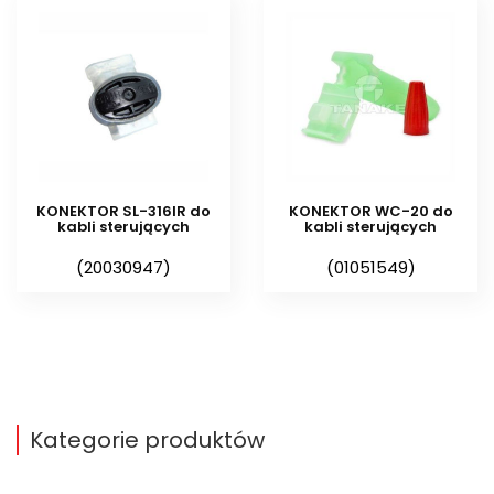
Opis ogólny
Konektor, nazywany inaczej
złączką, pasuje do przewodów
elektrycznych układanych w
gruncie, gdzie jego zastosowanie
przewidziane jest w instalacjach
KONEKTOR SL-316IR do
KONEKTOR WC-20 do
kabli sterujących
kabli sterujących
niskonapięciowych (< 30 V).
(20030947)
(01051549)
Jednocześnie pozwala połączyć
aż 3 przewody o przekroju 0,5 – 1,5
2
mm
. W trakcie zaciskania kabli, w
obudowie konektora DBM,
następuje samoczynne usuwanie
izolacji. Zaletą takiego łączenia
Kategorie produktów
kabli jest wysoka odporność na
wilgoć, której nie brakuje we