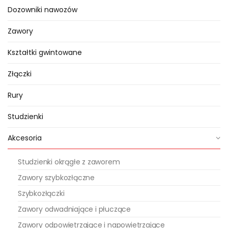
przekroju do 6 mm
(patrz
Dozowniki nawozów
tabelka).
Zawory
Przykładowe kombinacje
Kształtki gwintowane
przewodów:
Złączki
PRZEKRÓJ
LICZBA ŻYŁ
Rury
0,5
5 – 7
Studzienki
0,75
3 – 7
Akcesoria
1,0
2 – 8
Studzienki okrągłe z zaworem
Zawory szybkozłączne
1,5
2 – 7
Szybkozłączki
2,5
2 -5
Zawory odwadniające i płuczące
Zawory odpowietrzające i napowietrzające