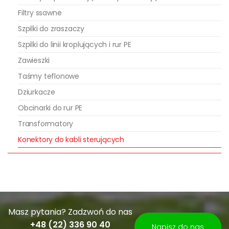
4,0
3
Filtry ssawne
Szpilki do zraszaczy
6,0
2
Szpilki do linii kroplujących i rur PE
DBRY – 20 nadaje się do
Zawieszki
przewodów miedzianych typu drut
Taśmy teflonowe
i linka. Posiada przezroczystą
Dziurkacze
obudowę która ułatwia
Obcinarki do rur PE
sprawdzenie poprawności
Transformatory
połączenia kabli. Wnętrze
Konektory do kabli sterujących
konektora wypełnione jest
smarem, co czyni go
wodoszczelnym.
Masz pytania? Zadzwoń do nas
+48 (22) 336 90 40
Napisz do nas