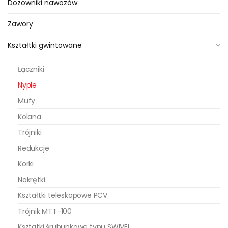
Dozowniki nawozów
Zawory
Kształtki gwintowane
Łączniki
Nyple
Mufy
Kolana
Trójniki
Redukcje
Korki
Nakrętki
Kształtki teleskopowe PCV
Trójnik MTT-100
Ksztatki śrubunkowe typu SWIVEL