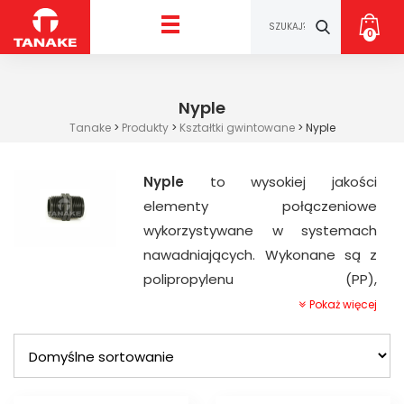
0
Nyple
Tanake
>
Produkty
>
Kształtki gwintowane
>
Nyple
Nyple
to wysokiej jakości
elementy połączeniowe
wykorzystywane w systemach
nawadniających. Wykonane są z
polipropylenu (PP),
wysokogatunkowego tworzywa
Pokaż więcej
sztucznego. W naszej ofercie
znajdują się nyple renomowanej
firmy IRRITEC®.