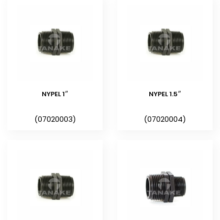
Są to kształtki gwintowane
mające z dwóch stron gwinty
zewnętrzne tej samej średnicy np.
½”, ¾”, 1”, 1 ½”, 2”. Występują
również nyple mające inną
średnicę gwintu z jednej strony,
nazywamy je wtedy
nyplami
NYPEL 1″
NYPEL 1.5″
redukcyjnymi.
W ofercie
posiadamy szeroką gamę nypli
(07020003)
(07020004)
redukcyjnych. Te drobne elementy
są ważnym składnikiem wielu
połączeń stosowanych w
instalacjach nawadniających.
Pozwalają na szybki, sprawny i
bezawaryjny montaż, przy
zachowaniu odpowiedniej, jakości.