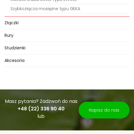
Szybkozłącza mosiężne typu GEKA
Złączki
Rury
Studzienki
Akcesoria
Masz pytania? Zadzwoń do nas
+48 (22) 336 90 40
Napisz do nas
lub