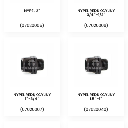
Nyple oferowane przez nas
charakteryzują się wysoką,
NYPEL 2″
NYPEL REDUKCYJNY
3/4″-1/2″
jakością i trwałością.
(07020005)
(07020006)
NYPEL REDUKCYJNY
NYPEL REDUKCYJNY
1″-3/4″
1.5″-1″
(07020007)
(07020040)