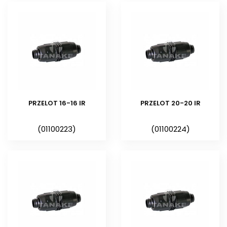
Złączki tej firmy stosowane są
powszechnie w instalacjach
nawadniających o stosunkowo
niskim ciśnieniu wody – max 4
atm. Cechą wyróżniającą te
złączki, oznaczone w naszym
katalogu / cenniku symbolem
IR
PRZELOT 16-16 IR
PRZELOT 20-20 IR
jest ich dodatkowe
zabezpieczenie w postaci
(01100223)
(01100224)
nakrętki. Nakrętka zapobiega
zsunięciu się rury PE z złączki. Jest
to duża zaleta, która w połączeniu
z prostym montażem i trwałością
złączek
IR
przyczynia się do
dużego zainteresowania i
stosowania złączek przez firmy