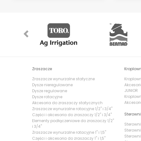
Previous
Zraszacze
Kroplown
Zraszacze wynurzalne statyczne
Kroplowni
Dysze nieregulowane
Akcesori
JUNIOR
Dysze regulowane
Kroplown
Dysze rotacyjne
Akcesori
Akcesoria do zraszaczy statycznych
Zraszacze wynurzalne rotacyjne 1/2" i 3/4"
Sterowni
Części i akcesoria do zraszaczy 1/2" i 3/4"
Elementy podłączeniowe do zraszaczy 1/2"
Sterowni
i 3/4"
Sterowni
Zraszacze wynurzalne rotacyjne 1" i 1,5"
Sterowni
Części i akcesoria do zraszaczy 1" i 1,5"