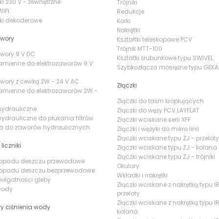
ki 230 V - zewnętrzne
Trójniki
IFI
Redukcje
ki dekoderowe
Korki
Nakrętki
awory
Kształtki teleskopowe PCV
Trójnik MTT-100
awory 9 V DC
Ksztatki śrubunkowe typu SWIVEL
amienne do elektrozaworów 9 V
Szybkozłącza mosiężne typu GEKA
awory z cewką 2W - 24 V AC
Złączki
amienne do elektrozaworów 2W -
Złączki do taśm kroplujących
hydrauliczne
Złączki do węży PCV LAYFLAT
ydrauliczne do płukania filtrów
Złączki wciskane serii XFF
ia do zaworów hydraulicznych
Złączki i wężyki do mikro linii
Złączki wciskane typu ZJ - przeloty
 liczniki
Złączki wciskane typu ZJ - kolana
Złączki wciskane typu ZJ - trójniki
i opadu deszczu przewodowe
Okulary
i opadu deszczu bezprzewodowe
Wkładki i nakrętki
 wilgotności gleby
Złączki wciskane z nakrętką typu IR
 wody
przeloty
Złączki wciskane z nakrętką typu IR
y ciśnienia wody
kolana