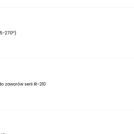
o
45-270
)
 zaworów serii IR-210