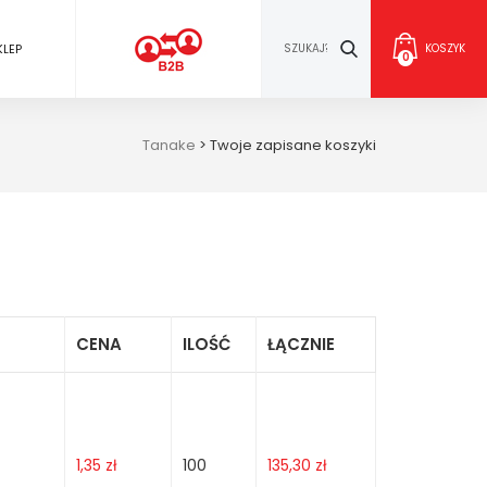
KLEP
KOSZYK
0
Tanake
>
Twoje zapisane koszyki
CENA
ILOŚĆ
ŁĄCZNIE
1,35
zł
100
135,30
zł