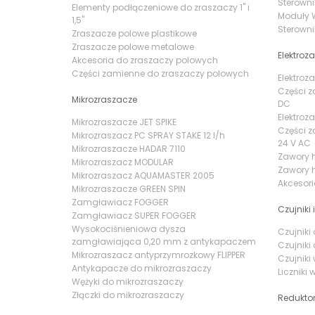
Sterowni
Elementy podłączeniowe do zraszaczy 1" i
Moduły W
1,5"
Sterowni
Zraszacze polowe plastikowe
Zraszacze polowe metalowe
Elektroz
Akcesoria do zraszaczy polowych
Części zamienne do zraszaczy polowych
Elektroz
Części z
Mikrozraszacze
DC
Elektroz
Mikrozraszacze JET SPIKE
Części z
Mikrozraszacz PC SPRAY STAKE 12 l/h
24 V AC
Mikrozraszacze HADAR 7110
Zawory 
Mikrozraszacz MODULAR
Zawory h
Mikrozraszacz AQUAMASTER 2005
Akcesor
Mikrozraszacze GREEN SPIN
Zamgławiacz FOGGER
Czujniki i
Zamgławiacz SUPER FOGGER
Wysokociśnieniowa dysza
Czujnik
zamgławiająca 0,20 mm z antykapaczem
Czujnik
Mikrozraszacz antyprzymrozkowy FLIPPER
Czujniki
Antykapacze do mikrozraszaczy
Liczniki
Wężyki do mikrozraszaczy
Złączki do mikrozraszaczy
Reduktor