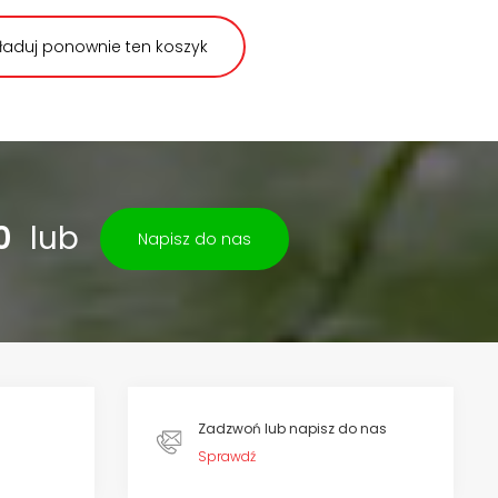
ładuj ponownie ten koszyk
0
lub
Napisz do nas
Zadzwoń lub napisz do nas
Sprawdź