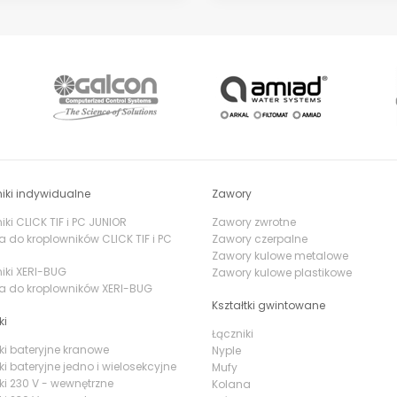
iki indywidualne
Zawory
ki CLICK TIF i PC JUNIOR
Zawory zwrotne
a do kroplowników CLICK TIF i PC
Zawory czerpalne
Zawory kulowe metalowe
iki XERI-BUG
Zawory kulowe plastikowe
a do kroplowników XERI-BUG
Kształtki gwintowane
ki
Łączniki
ki bateryjne kranowe
Nyple
ki bateryjne jedno i wielosekcyjne
Mufy
ki 230 V - wewnętrzne
Kolana