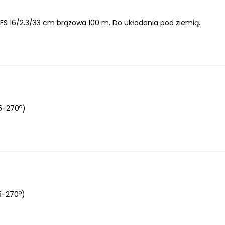
FS 16/2.3/33 cm brązowa 100 m. Do układania pod ziemią.
o
5-270
)
o
5-270
)