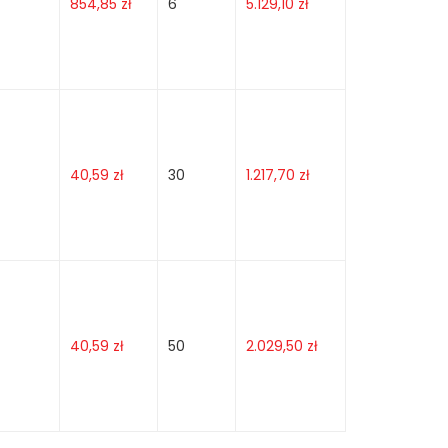
854,85
zł
6
5.129,10
zł
40,59
zł
30
1.217,70
zł
40,59
zł
50
2.029,50
zł