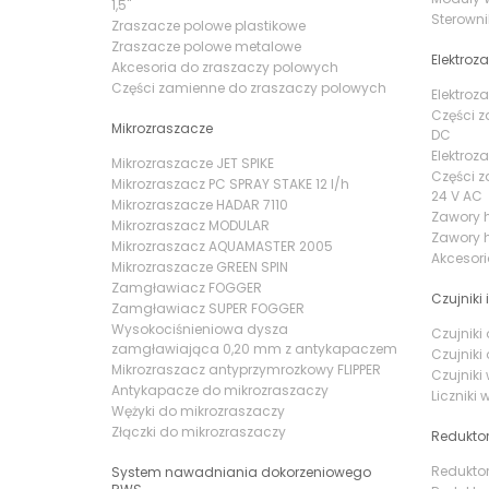
1,5"
Sterowni
Zraszacze polowe plastikowe
Zraszacze polowe metalowe
Elektroz
Akcesoria do zraszaczy polowych
Części zamienne do zraszaczy polowych
Elektroz
Części z
Mikrozraszacze
DC
Elektroz
Mikrozraszacze JET SPIKE
Części z
Mikrozraszacz PC SPRAY STAKE 12 l/h
24 V AC
Mikrozraszacze HADAR 7110
Zawory 
Mikrozraszacz MODULAR
Zawory h
Mikrozraszacz AQUAMASTER 2005
Akcesor
Mikrozraszacze GREEN SPIN
Zamgławiacz FOGGER
Czujniki i
Zamgławiacz SUPER FOGGER
Wysokociśnieniowa dysza
Czujnik
zamgławiająca 0,20 mm z antykapaczem
Czujnik
Mikrozraszacz antyprzymrozkowy FLIPPER
Czujniki
Antykapacze do mikrozraszaczy
Liczniki
Wężyki do mikrozraszaczy
Złączki do mikrozraszaczy
Reduktor
Reduktor
System nawadniania dokorzeniowego