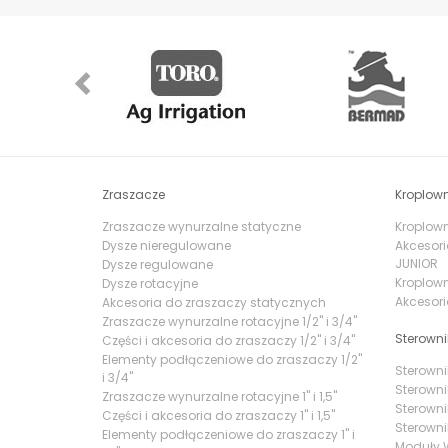
Previous
Zraszacze
Kroplown
Zraszacze wynurzalne statyczne
Kroplowni
Dysze nieregulowane
Akcesori
JUNIOR
Dysze regulowane
Kroplown
Dysze rotacyjne
Akcesori
Akcesoria do zraszaczy statycznych
Zraszacze wynurzalne rotacyjne 1/2" i 3/4"
Sterowni
Części i akcesoria do zraszaczy 1/2" i 3/4"
Elementy podłączeniowe do zraszaczy 1/2"
Sterowni
i 3/4"
Sterowni
Zraszacze wynurzalne rotacyjne 1" i 1,5"
Sterowni
Części i akcesoria do zraszaczy 1" i 1,5"
Sterowni
Elementy podłączeniowe do zraszaczy 1" i
Moduły W