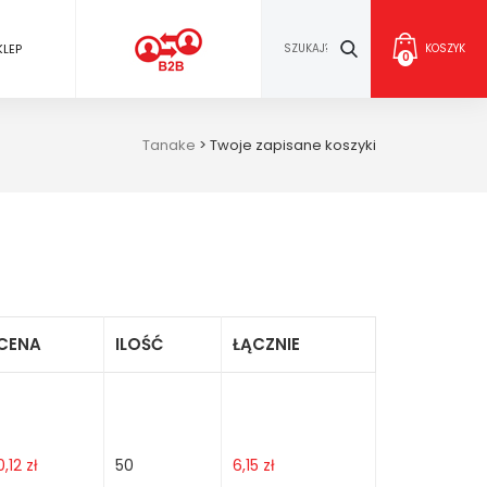
KLEP
KOSZYK
0
Tanake
>
Twoje zapisane koszyki
CENA
ILOŚĆ
ŁĄCZNIE
0,12
zł
50
6,15
zł