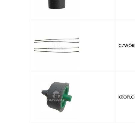
CZWÓRN
KROPLOW