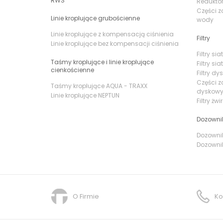
RWS
Reduktor
Części z
Linie kroplujące grubościenne
wody
Linie kroplujące z kompensacją ciśnienia
Filtry
Linie kroplujące bez kompensacji ciśnienia
Filtry s
Taśmy kroplujące i linie kroplujące
Filtry si
cienkościenne
Filtry d
Części z
Taśmy kroplujące AQUA - TRAXX
dyskow
Linie kroplujące NEPTUN
Filtry żw
Dozowni
Dozownik
Dozownik
O Firmie
Ko