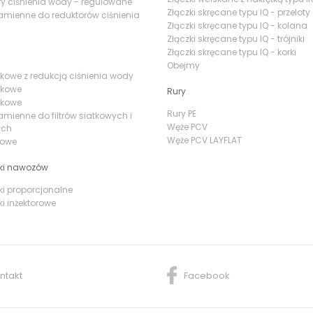
y ciśnienia wody - regulowane
Złączki skręcane typu IQ - przeloty
amienne do reduktorów ciśnienia
Złączki skręcane typu IQ - kolana
Złączki skręcane typu IQ - trójniki
Złączki skręcane typu IQ - korki
Obejmy
iatkowe z redukcją ciśnienia wody
atkowe
Rury
yskowe
Rury PE
amienne do filtrów siatkowych i
Węże PCV
ych
Węże PCV LAYFLAT
irowe
ki nawozów
i proporcjonalne
i inżektorowe
ntakt
Facebook