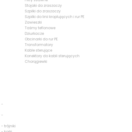
Stojaki do zraszaczy
Szpilki do zraszaczy
Szpilki do linii kroplujących i rur PE
Zawieszki
Taśmy teflonowe
Dziurkacze
Obcinarki do rur PE
Transformatory
Kable sterujące
Konektory do kabli sterujących
Chorągiewki
 -
 -
- trójniki
 - korki