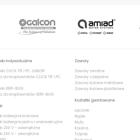
iki indywidualne
Zawory
ki CLICK TIF i PC JUNIOR
Zawory zwrotne
a do kroplowników CLICK TIF i PC
Zawory czerpalne
Zawory kulowe metalowe
iki XERI-BUG
Zawory kulowe plastikowe
a do kroplowników XERI-BUG
Kształtki gwintowane
ki
Łączniki
ki bateryjne kranowe
Nyple
ki bateryjne jedno i wielosekcyjne
Mufy
ki 230 V - wewnętrzne
Kolana
ki 230 V - zewnętrzne
Trójniki
IFI
Redukcje