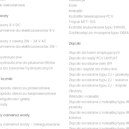
ki dekoderowe
Korki
Nakrętki
awory
Kształtki teleskopowe PCV
Trójnik MTT-100
awory 9 V DC
Ksztatki śrubunkowe typu SWIVEL
amienne do elektrozaworów 9 V
Szybkozłącza mosiężne typu GEKA
awory z cewką 2W - 24 V AC
Złączki
amienne do elektrozaworów 2W -
Złączki do taśm kroplujących
hydrauliczne
Złączki do węży PCV LAYFLAT
ydrauliczne do płukania filtrów
Złączki wciskane serii XFF
ia do zaworów hydraulicznych
Złączki i wężyki do mikro linii
Złączki wciskane typu ZJ - przeloty
 liczniki
Złączki wciskane typu ZJ - kolana
Złączki wciskane typu ZJ - trójniki
i opadu deszczu przewodowe
Okulary
i opadu deszczu bezprzewodowe
Wkładki i nakrętki
 wilgotności gleby
Złączki wciskane z nakrętką typu IR
 wody
przeloty
Złączki wciskane z nakrętką typu IR
y ciśnienia wody
kolana
Złączki wciskane z nakrętką typu IR 
y ciśnienia wody - nieregulowane
Złączki wciskane z nakrętką typu IR