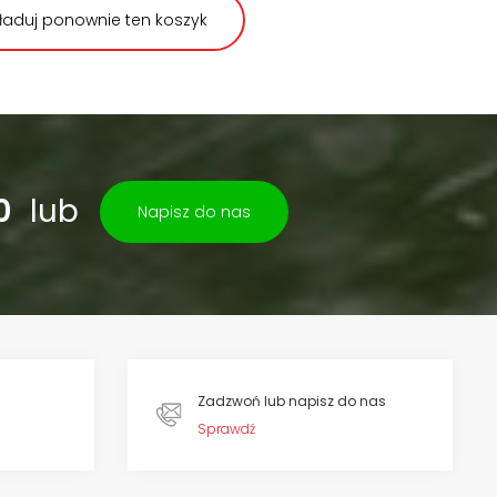
ładuj ponownie ten koszyk
0
lub
Napisz do nas
Zadzwoń lub napisz do nas
Sprawdź