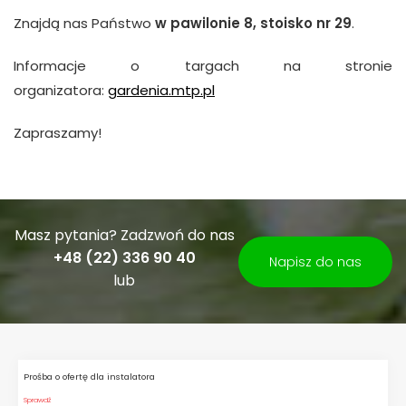
Znajdą nas Państwo
w pawilonie 8, stoisko nr 29
.
Informacje o targach na stronie
organizatora:
gardenia.mtp.pl
Zapraszamy!
Masz pytania? Zadzwoń do nas
+48 (22) 336 90 40
Napisz do nas
lub
Prośba o ofertę dla instalatora
Sprawdź