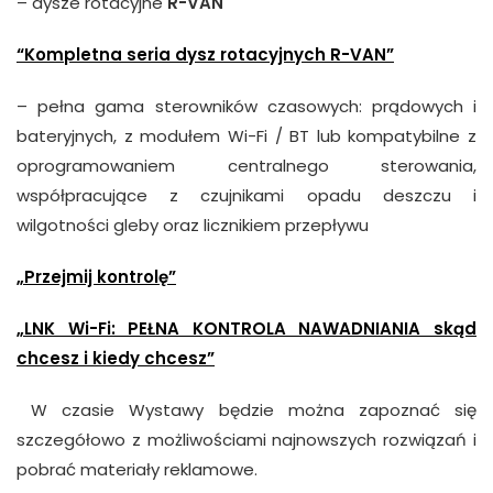
– dysze rotacyjne
R-VAN
“Kompletna seria dysz rotacyjnych R-VAN”
– pełna gama sterowników czasowych: prądowych i
bateryjnych, z modułem Wi-Fi / BT lub kompatybilne z
oprogramowaniem centralnego sterowania,
współpracujące z czujnikami opadu deszczu i
wilgotności gleby oraz licznikiem przepływu
„Przejmij kontrolę”
„LNK Wi-Fi: PEŁNA KONTROLA NAWADNIANIA skąd
chcesz i kiedy chcesz”
W czasie Wystawy będzie można zapoznać się
szczegółowo z możliwościami najnowszych rozwiązań i
pobrać materiały reklamowe.