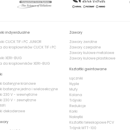
iki indywidualne
Zawory
ki CLICK TIF i PC JUNIOR
Zawory zwrotne
a do kroplowników CLICK TIF i PC
Zawory czerpalne
Zawory kulowe metalowe
iki XERI-BUG
Zawory kulowe plastikowe
a do kroplowników XERI-BUG
Kształtki gwintowane
ki
Łączniki
ki bateryjne kranowe
Nyple
ki bateryjne jedno i wielosekcyjne
Mufy
ki 230 V - wewnętrzne
Kolana
ki 230 V - zewnętrzne
Trójniki
IFI
Redukcje
ki dekoderowe
Korki
Nakrętki
awory
Kształtki teleskopowe PCV
Trójnik MTT-100