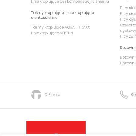
Linie kroplujące bez kompensacji ciśnienia
Filtry s
Taśmy kroplujące i linie kroplujące
Filtry si
cienkościenne
Filtry d
Części z
Taśmy kroplujące AQUA - TRAXX
dyskow
Linie kroplujące NEPTUN
Filtry żw
Dozowni
Dozownik
Dozownik
O Firmie
Ko