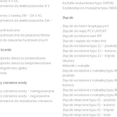
awory 9 V DC
Ksztatki śrubunkowe typu SWIVEL
amienne do elektrozaworów 9 V
Szybkozłącza mosiężne typu GEKA
awory z cewką 2W - 24 V AC
Złączki
amienne do elektrozaworów 2W -
Złączki do taśm kroplujących
hydrauliczne
Złączki do węży PCV LAYFLAT
ydrauliczne do płukania filtrów
Złączki wciskane serii XFF
ia do zaworów hydraulicznych
Złączki i wężyki do mikro linii
Złączki wciskane typu ZJ - przeloty
 liczniki
Złączki wciskane typu ZJ - kolana
Złączki wciskane typu ZJ - trójniki
i opadu deszczu przewodowe
Okulary
i opadu deszczu bezprzewodowe
Wkładki i nakrętki
 wilgotności gleby
Złączki wciskane z nakrętką typu IR
 wody
przeloty
Złączki wciskane z nakrętką typu IR
y ciśnienia wody
kolana
Złączki wciskane z nakrętką typu IR 
y ciśnienia wody - nieregulowane
Złączki wciskane z nakrętką typu IR
y ciśnienia wody - regulowane
Złączki skręcane typu IQ - przeloty
amienne do reduktorów ciśnienia
Złączki skręcane typu IQ - kolana
Złączki skręcane typu IQ - trójniki
Złączki skręcane typu IQ - korki