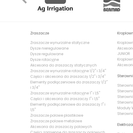
Zraszacze
Kroplown
Zraszacze wynurzalne statyczne
Kroplowni
Dysze nieregulowane
Akcesori
JUNIOR
Dysze regulowane
Kroplown
Dysze rotacyjne
Akcesori
Akcesoria do zraszaczy statycznych
Zraszacze wynurzalne rotacyjne 1/2" i 3/4"
Sterowni
Części i akcesoria do zraszaczy 1/2" i 3/4"
Elementy podłączeniowe do zraszaczy 1/2"
Sterowni
i 3/4"
Sterowni
Zraszacze wynurzalne rotacyjne 1" i 1,5"
Sterowni
Części i akcesoria do zraszaczy 1" i 1,5"
Sterowni
Elementy podłączeniowe do zraszaczy 1" i
Moduły W
1,5"
Sterowni
Zraszacze polowe plastikowe
Zraszacze polowe metalowe
Elektroz
Akcesoria do zraszaczy polowych
Części zamienne do zraszaczy polowych