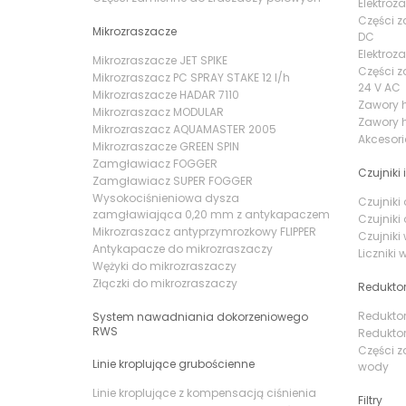
Elektroz
Części z
Mikrozraszacze
DC
Elektroz
Mikrozraszacze JET SPIKE
Części z
Mikrozraszacz PC SPRAY STAKE 12 l/h
24 V AC
Mikrozraszacze HADAR 7110
Zawory 
Mikrozraszacz MODULAR
Zawory h
Mikrozraszacz AQUAMASTER 2005
Akcesor
Mikrozraszacze GREEN SPIN
Zamgławiacz FOGGER
Czujniki i
Zamgławiacz SUPER FOGGER
Wysokociśnieniowa dysza
Czujnik
zamgławiająca 0,20 mm z antykapaczem
Czujnik
Mikrozraszacz antyprzymrozkowy FLIPPER
Czujniki
Antykapacze do mikrozraszaczy
Liczniki
Wężyki do mikrozraszaczy
Złączki do mikrozraszaczy
Reduktor
Reduktor
System nawadniania dokorzeniowego
RWS
Reduktor
Części z
Linie kroplujące grubościenne
wody
Linie kroplujące z kompensacją ciśnienia
Filtry