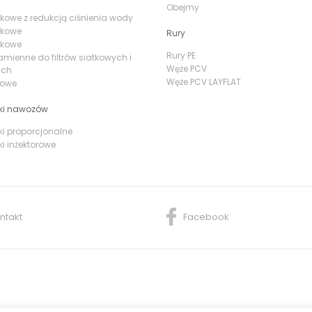
Obejmy
iatkowe z redukcją ciśnienia wody
atkowe
Rury
yskowe
Rury PE
amienne do filtrów siatkowych i
Węże PCV
ych
Węże PCV LAYFLAT
irowe
ki nawozów
i proporcjonalne
i inżektorowe
ntakt
Facebook