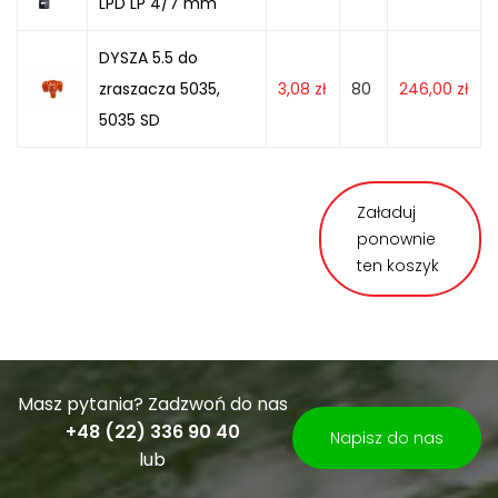
LPD LP 4/7 mm
DYSZA 5.5 do
zraszacza 5035,
3,08
zł
80
246,00
zł
5035 SD
Załaduj
ponownie
ten koszyk
Masz pytania? Zadzwoń do nas
+48 (22) 336 90 40
Napisz do nas
lub