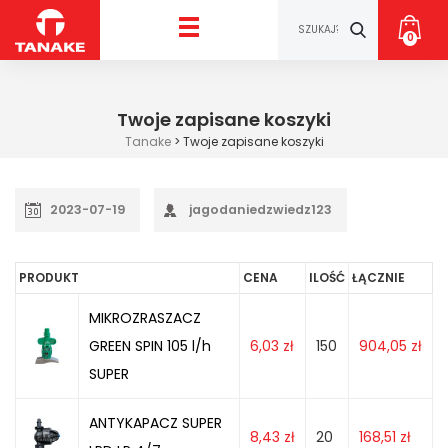
0
Twoje zapisane koszyki
Tanake
>
Twoje zapisane koszyki
2023-07-19
jagodaniedzwiedz123
PRODUKT
CENA
ILOŚĆ
ŁĄCZNIE
MIKROZRASZACZ
GREEN SPIN 105 l/h
6,03
zł
150
904,05
zł
SUPER
ANTYKAPACZ SUPER
8,43
zł
20
168,51
zł