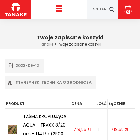
0
Twoje zapisane koszyki
Tanake
>
Twoje zapisane koszyki
2023-09-12
STARZYNSKI TECHNIKA OGRODNICZA
PRODUKT
CENA
ILOŚĆ
ŁĄCZNIE
TAŚMA KROPLUJĄCA
AQUA - TRAXX 8/20
719,55
zł
1
719,55
zł
cm - 1.14 l/h (2500