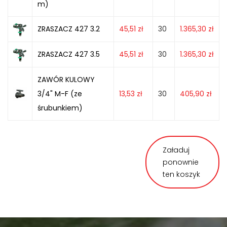
m)
ZRASZACZ 427 3.2
45,51
zł
30
1.365,30
zł
ZRASZACZ 427 3.5
45,51
zł
30
1.365,30
zł
ZAWÓR KULOWY
3/4" M-F (ze
13,53
zł
30
405,90
zł
śrubunkiem)
Załaduj
ponownie
ten koszyk