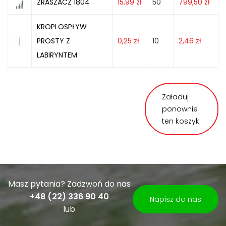
ZRASZACZ 1804
15,99
zł
50
799,50
zł
KROPLOSPŁYW
PROSTY Z
0,25
zł
10
2,46
zł
LABIRYNTEM
Załaduj
ponownie
ten koszyk
Masz pytania? Zadzwoń do nas
+48 (22) 336 90 40
Napisz do nas
lub