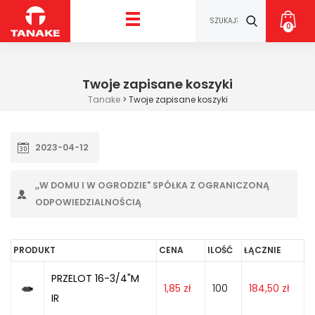
0
Twoje zapisane koszyki
Tanake
>
Twoje zapisane koszyki
2023-04-12
,,W DOMU I W OGRODZIE" SPÓŁKA Z OGRANICZONĄ
ODPOWIEDZIALNOŚCIĄ
PRODUKT
CENA
ILOŚĆ
ŁĄCZNIE
PRZELOT 16-3/4"M
1,85
zł
100
184,50
zł
IR