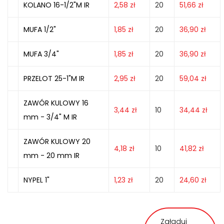
KOLANO 16-1/2"M IR
2,58
zł
20
51,66
zł
MUFA 1/2"
1,85
zł
20
36,90
zł
MUFA 3/4"
1,85
zł
20
36,90
zł
PRZELOT 25-1"M IR
2,95
zł
20
59,04
zł
ZAWÓR KULOWY 16
3,44
zł
10
34,44
zł
mm - 3/4" M IR
ZAWÓR KULOWY 20
4,18
zł
10
41,82
zł
mm - 20 mm IR
NYPEL 1"
1,23
zł
20
24,60
zł
Załaduj