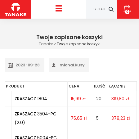
0
Twoje zapisane koszyki
Tanake
>
Twoje zapisane koszyki
2023-09-28
michal.kusy
PRODUKT
CENA
ILOŚĆ
ŁĄCZNIE
ZRASZACZ 1804
15,99
zł
20
319,80
zł
ZRASZACZ 3504-PC
75,65
zł
5
378,23
zł
(2.0)
ZRASZACZ 5004-PC