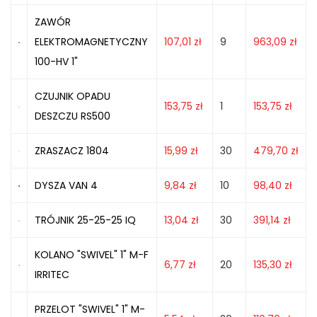
ZAWÓR
ELEKTROMAGNETYCZNY
107,01
zł
9
963,09
zł
100-HV 1"
CZUJNIK OPADU
153,75
zł
1
153,75
zł
DESZCZU RS500
ZRASZACZ 1804
15,99
zł
30
479,70
zł
DYSZA VAN 4
9,84
zł
10
98,40
zł
TRÓJNIK 25-25-25 IQ
13,04
zł
30
391,14
zł
KOLANO "SWIVEL" 1" M-F
6,77
zł
20
135,30
zł
IRRITEC
PRZELOT "SWIVEL" 1" M-