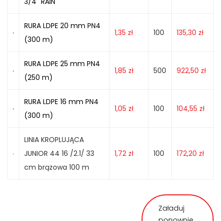
3/4" RAIN
RURA LDPE 20 mm PN4
1,35
zł
100
135,30
zł
(300 m)
RURA LDPE 25 mm PN4
1,85
zł
500
922,50
zł
(250 m)
RURA LDPE 16 mm PN4
1,05
zł
100
104,55
zł
(300 m)
LINIA KROPLUJĄCA
JUNIOR 44 16 /2.1/ 33
1,72
zł
100
172,20
zł
cm brązowa 100 m
Załaduj
ponownie