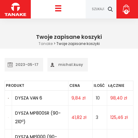
0
Twoje zapisane koszyki
Tanake
>
Twoje zapisane koszyki
2023-05-17
michal.kusy
PRODUKT
CENA
ILOŚĆ
ŁĄCZNIE
DYSZA VAN 6
9,84
zł
10
98,40
zł
DYSZA MP800SR (90-
41,82
zł
3
125,46
zł
o
210
)
DYSZA MP1000 (90-