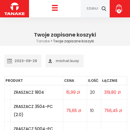
0
Twoje zapisane koszyki
Tanake
>
Twoje zapisane koszyki
2023-09-28
michal.kusy
PRODUKT
CENA
ILOŚĆ
ŁĄCZNIE
ZRASZACZ 1804
15,99
zł
20
319,80
zł
ZRASZACZ 3504-PC
75,65
zł
10
756,45
zł
(2.0)
ZRASZACZ 5004-PC