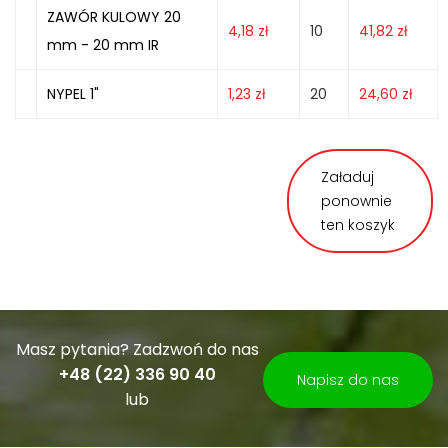
ZAWÓR KULOWY 20
4,18
zł
10
41,82
zł
mm - 20 mm IR
NYPEL 1"
1,23
zł
20
24,60
zł
Załaduj
ponownie
ten koszyk
Masz pytania? Zadzwoń do nas
+48 (22) 336 90 40
Napisz do nas
lub