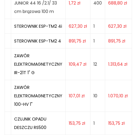
JUNIOR 44 16 /2.1/ 33
1,72
zł
400
688,80
zł
cm brązowa 100 m
STEROWNIK ESP-TM2 4i
627,30
zł
1
627,30
zł
STEROWNIK ESP-TM2 4
891,75
zł
1
891,75
zł
ZAWÓR
ELEKTROMAGNETYCZNY
109,47
zł
12
1.313,64
zł
IR-21T 1" G
ZAWÓR
ELEKTROMAGNETYCZNY
107,01
zł
10
1.070,10
zł
100-HV 1"
CZUJNIK OPADU
153,75
zł
1
153,75
zł
DESZCZU RS500