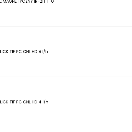
OMAGNETYCZNY IR-21T 1" G
ICK TIF PC CNL HD 8 l/h
ICK TIF PC CNL HD 4 l/h