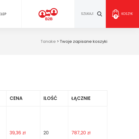
KLEP
KOSZYK
0
Tanake
>
Twoje zapisane koszyki
CENA
ILOŚĆ
ŁĄCZNIE
39,36
zł
20
787,20
zł