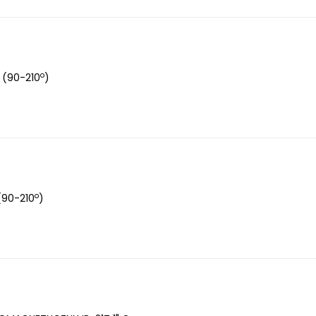
o
 (90-210
)
o
(90-210
)