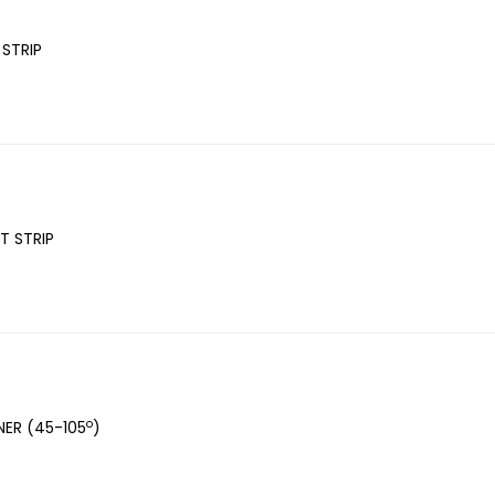
 STRIP
T STRIP
o
ER (45-105
)