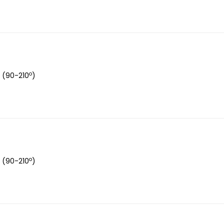
o
 (90-210
)
o
 (90-210
)