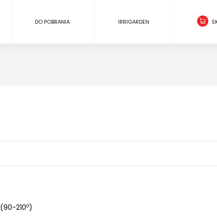
DO POBRANIA
IRRIGARDEN
S
o
(90-210
)