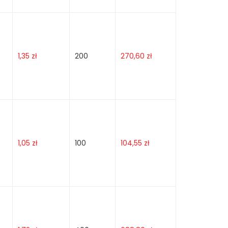
1,35
zł
200
270,60
zł
1,05
zł
100
104,55
zł