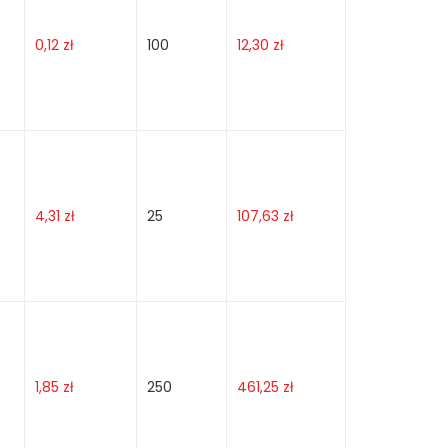
0,12
zł
100
12,30
zł
4,31
zł
25
107,63
zł
1,85
zł
250
461,25
zł