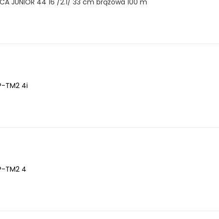
ĄCA JUNIOR 44 16 /2.1/ 33 cm brązowa 100 m
P-TM2 4i
P-TM2 4