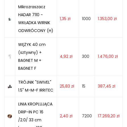
Mikrozraszacz
HADAR 7110 -
1,35
zł
1000
1.353,00
zł
WKŁADKA WIRNIK
ODWRÓCONY (H)
WĘŻYK 40 cm
(sztywny) +
4,92
zł
300
1.476,00
zł
BAGNET M +
BAGNET F
TRÓJNIK "SWIVEL"
25,83
zł
15
387,45
zł
1.5" M-M-F IRRITEC
LINIA KROPLUJĄCA
DRIP-IN PC 16
2,40
zł
7200
17.269,20
zł
/2.0/ 33 cm