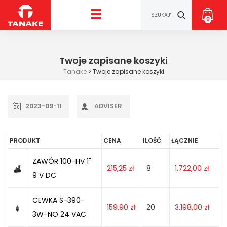
0
Twoje zapisane koszyki
Tanake
>
Twoje zapisane koszyki
2023-09-11
ADVISER
PRODUKT
CENA
ILOŚĆ
ŁĄCZNIE
ZAWÓR 100-HV 1"
215,25
zł
8
1.722,00
zł
9 V DC
CEWKA S-390-
159,90
zł
20
3.198,00
zł
3W-NO 24 VAC