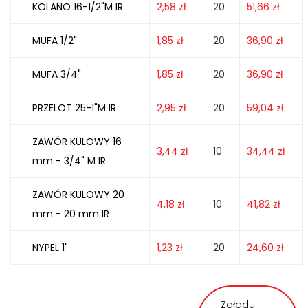
KOLANO 16-1/2"M IR
2,58
zł
20
51,66
zł
MUFA 1/2"
1,85
zł
20
36,90
zł
MUFA 3/4"
1,85
zł
20
36,90
zł
PRZELOT 25-1"M IR
2,95
zł
20
59,04
zł
ZAWÓR KULOWY 16
3,44
zł
10
34,44
zł
mm - 3/4" M IR
ZAWÓR KULOWY 20
4,18
zł
10
41,82
zł
mm - 20 mm IR
NYPEL 1"
1,23
zł
20
24,60
zł
Załaduj