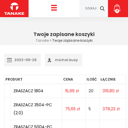
0
Twoje zapisane koszyki
Tanake
>
Twoje zapisane koszyki
2023-09-28
michal.kusy
PRODUKT
CENA
ILOŚĆ
ŁĄCZNIE
ZRASZACZ 1804
15,99
zł
20
319,80
zł
ZRASZACZ 3504-PC
75,65
zł
5
378,23
zł
(2.0)
ZRASZACZ 5004-PC