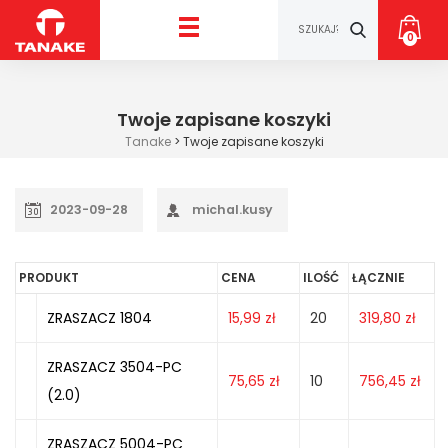
0
Twoje zapisane koszyki
Tanake
>
Twoje zapisane koszyki
2023-09-28
michal.kusy
PRODUKT
CENA
ILOŚĆ
ŁĄCZNIE
ZRASZACZ 1804
15,99
zł
20
319,80
zł
ZRASZACZ 3504-PC
75,65
zł
10
756,45
zł
(2.0)
ZRASZACZ 5004-PC