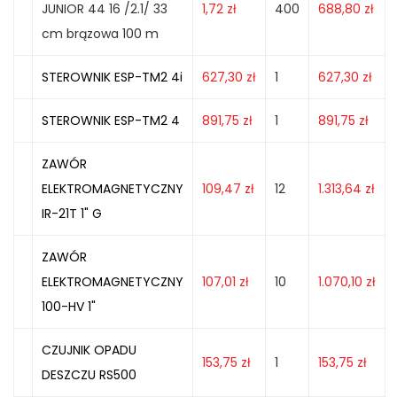
JUNIOR 44 16 /2.1/ 33
1,72
zł
400
688,80
zł
cm brązowa 100 m
STEROWNIK ESP-TM2 4i
627,30
zł
1
627,30
zł
STEROWNIK ESP-TM2 4
891,75
zł
1
891,75
zł
ZAWÓR
ELEKTROMAGNETYCZNY
109,47
zł
12
1.313,64
zł
IR-21T 1" G
ZAWÓR
ELEKTROMAGNETYCZNY
107,01
zł
10
1.070,10
zł
100-HV 1"
CZUJNIK OPADU
153,75
zł
1
153,75
zł
DESZCZU RS500