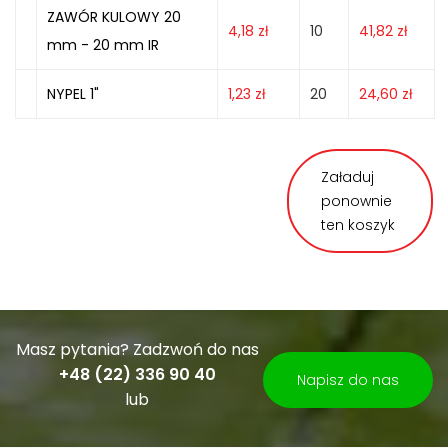
ZAWÓR KULOWY 20
4,18
zł
10
41,82
zł
mm - 20 mm IR
NYPEL 1"
1,23
zł
20
24,60
zł
Załaduj
ponownie
ten koszyk
Masz pytania? Zadzwoń do nas
+48 (22) 336 90 40
Napisz do nas
lub