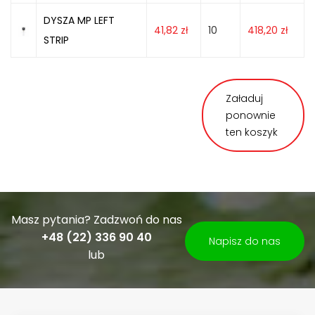
DYSZA MP LEFT
41,82
zł
10
418,20
zł
STRIP
Załaduj
ponownie
ten koszyk
Masz pytania? Zadzwoń do nas
+48 (22) 336 90 40
Napisz do nas
lub