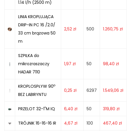
1.14 l/h (2500 m)
LINIA KROPLUJĄCA
DRIP-IN PC 16 /2.0/
2,52
zł
500
1.260,75
zł
33 cm brązowa 50
m
SZPILKA do
mikrozraszaczy
1,97
zł
50
98,40
zł
HADAR 7110
o
KROPLOSPŁYW 90
0,25
zł
6297
1.549,06
zł
BEZ LABIRYNTU
PRZELOT 32-1"M IQ
6,40
zł
50
319,80
zł
TRÓJNIK 16-16-16 IR
4,67
zł
100
467,40
zł