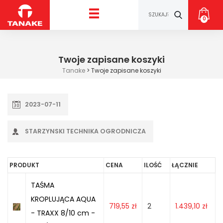
0
Twoje zapisane koszyki
Tanake
>
Twoje zapisane koszyki
2023-07-11
STARZYNSKI TECHNIKA OGRODNICZA
PRODUKT
CENA
ILOŚĆ
ŁĄCZNIE
TAŚMA
KROPLUJĄCA AQUA
719,55
zł
2
1.439,10
zł
- TRAXX 8/10 cm -