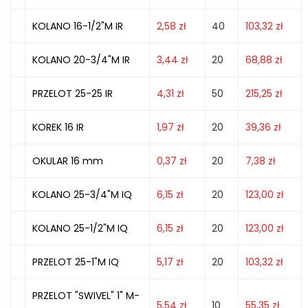
KOLANO 16-1/2"M IR
2,58
zł
40
103,32
zł
KOLANO 20-3/4"M IR
3,44
zł
20
68,88
zł
PRZELOT 25-25 IR
4,31
zł
50
215,25
zł
KOREK 16 IR
1,97
zł
20
39,36
zł
OKULAR 16 mm
0,37
zł
20
7,38
zł
KOLANO 25-3/4"M IQ
6,15
zł
20
123,00
zł
KOLANO 25-1/2"M IQ
6,15
zł
20
123,00
zł
PRZELOT 25-1"M IQ
5,17
zł
20
103,32
zł
PRZELOT "SWIVEL" 1" M-
5,54
zł
10
55,35
zł