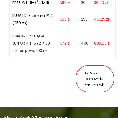
PRZELOT 16-3/4"M IR
1,85
zł
20
36,90
zł
RURA LDPE 25 mm PN4
1,85
zł
250
461,25
zł
(250 m)
LINIA KROPLUJĄCA
JUNIOR 44 16 /2.1/ 33
1,72
zł
400
688,80
zł
cm brązowa 100 m
Załaduj
ponownie
ten koszyk
Masz pytania? Zadzwoń do nas