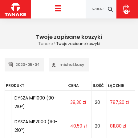
0
Twoje zapisane koszyki
Tanake
>
Twoje zapisane koszyki
2023-05-04
michal.kusy
PRODUKT
CENA
ILOŚĆ
ŁĄCZNIE
DYSZA MP1000 (90-
39,36
zł
20
787,20
zł
o
210
)
DYSZA MP2000 (90-
40,59
zł
20
811,80
zł
o
210
)