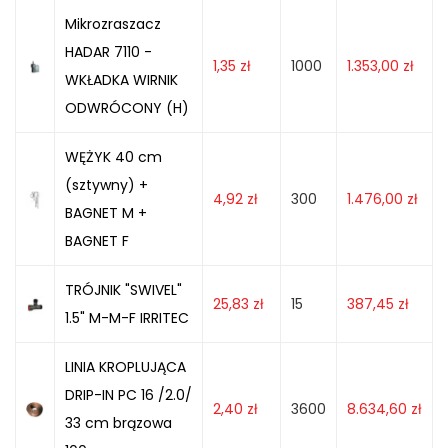
Mikrozraszacz
HADAR 7110 -
1,35
zł
1000
1.353,00
zł
WKŁADKA WIRNIK
ODWRÓCONY (H)
WĘŻYK 40 cm
(sztywny) +
4,92
zł
300
1.476,00
zł
BAGNET M +
BAGNET F
TRÓJNIK "SWIVEL"
25,83
zł
15
387,45
zł
1.5" M-M-F IRRITEC
LINIA KROPLUJĄCA
DRIP-IN PC 16 /2.0/
2,40
zł
3600
8.634,60
zł
33 cm brązowa