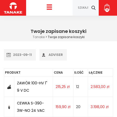
0
Twoje zapisane koszyki
Tanake
>
Twoje zapisane koszyki
2023-09-11
ADVISER
PRODUKT
CENA
ILOŚĆ
ŁĄCZNIE
ZAWÓR 100-HV 1"
215,25
zł
12
2.583,00
zł
9 V DC
CEWKA S-390-
159,90
zł
20
3.198,00
zł
3W-NO 24 VAC