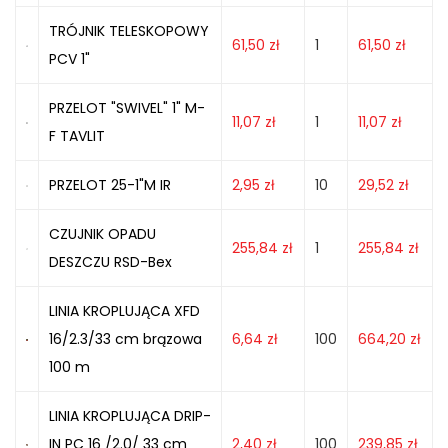
TRÓJNIK TELESKOPOWY
61,50
zł
1
61,50
zł
PCV 1"
PRZELOT "SWIVEL" 1" M-
11,07
zł
1
11,07
zł
F TAVLIT
PRZELOT 25-1"M IR
2,95
zł
10
29,52
zł
CZUJNIK OPADU
255,84
zł
1
255,84
zł
DESZCZU RSD-Bex
LINIA KROPLUJĄCA XFD
16/2.3/33 cm brązowa
6,64
zł
100
664,20
zł
100 m
LINIA KROPLUJĄCA DRIP-
IN PC 16 /2.0/ 33 cm
2,40
zł
100
239,85
zł