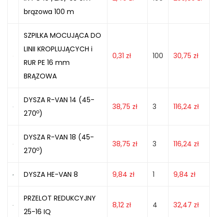
brązowa 100 m
SZPILKA MOCUJĄCA DO
LINII KROPLUJĄCYCH i
0,31
zł
100
30,75
zł
RUR PE 16 mm
BRĄZOWA
DYSZA R-VAN 14 (45-
38,75
zł
3
116,24
zł
o
270
)
DYSZA R-VAN 18 (45-
38,75
zł
3
116,24
zł
o
270
)
DYSZA HE-VAN 8
9,84
zł
1
9,84
zł
PRZELOT REDUKCYJNY
8,12
zł
4
32,47
zł
25-16 IQ