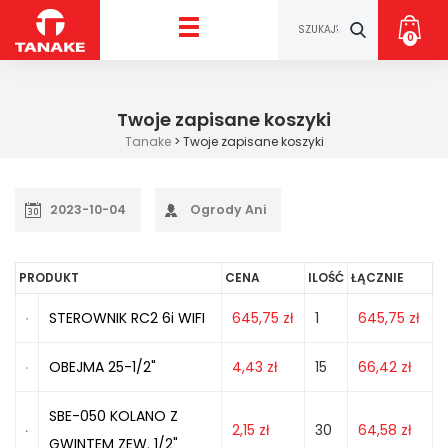
0
Twoje zapisane koszyki
Tanake
>
Twoje zapisane koszyki
2023-10-04
Ogrody Ani
PRODUKT
CENA
ILOŚĆ
ŁĄCZNIE
STEROWNIK RC2 6i WIFI
645,75
zł
1
645,75
zł
OBEJMA 25-1/2"
4,43
zł
15
66,42
zł
SBE-050 KOLANO Z
2,15
zł
30
64,58
zł
GWINTEM ZEW. 1/2"