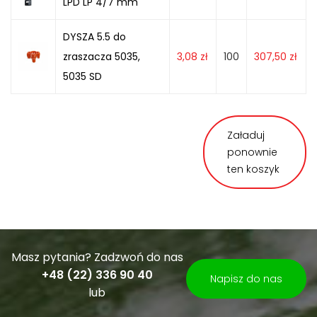
LPD LP 4/7 mm
DYSZA 5.5 do
zraszacza 5035,
3,08
zł
100
307,50
zł
5035 SD
Załaduj
ponownie
ten koszyk
Masz pytania? Zadzwoń do nas
+48 (22) 336 90 40
Napisz do nas
lub