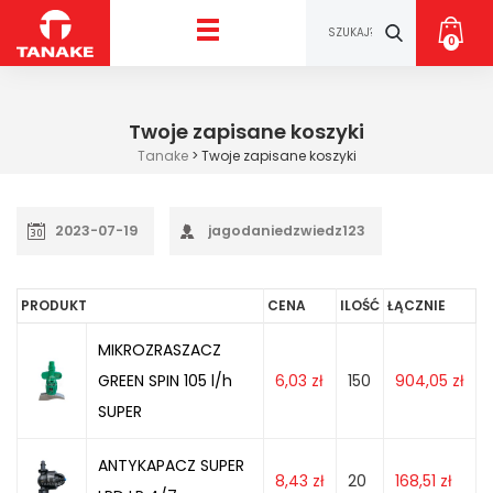
0
Twoje zapisane koszyki
Tanake
>
Twoje zapisane koszyki
2023-07-19
jagodaniedzwiedz123
PRODUKT
CENA
ILOŚĆ
ŁĄCZNIE
MIKROZRASZACZ
GREEN SPIN 105 l/h
6,03
zł
150
904,05
zł
SUPER
ANTYKAPACZ SUPER
8,43
zł
20
168,51
zł