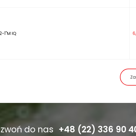
2-1"M IQ
6
Za
dzwoń do nas
+48 (22) 336 90 4