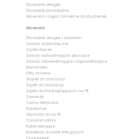
Studzienki okrągłe
Studzienki prostokątne
Akcesoria i części zamienne do studzienek
Akcesoria
Studzienki okrągłe z zaworem
Zawory szybkozłączne
Szybkozłączki
Zawory odwadniające i płuczące
Zawory odpowietrzające i napowietrzające
Manometry
Filtry ssawne
Stojaki do zraszaczy
Szpilki do zraszaczy
Szpilki do linii kroplujących i rur PE
Zawieszki
Taśmy teflonowe
Dziurkacze
Obcinarki do rur PE
Transformatory
Kable sterujące
Konektory do kabli sterujących
Chorągiewki