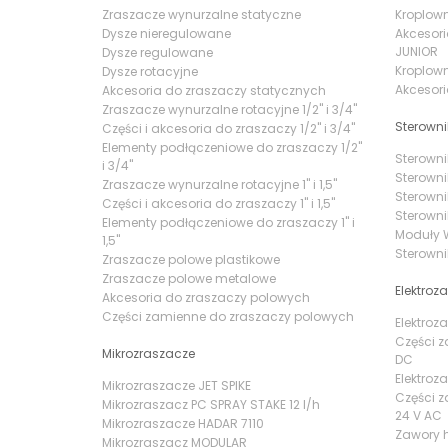
Zraszacze wynurzalne statyczne
Kroplowni
Dysze nieregulowane
Akcesori
JUNIOR
Dysze regulowane
Kroplown
Dysze rotacyjne
Akcesori
Akcesoria do zraszaczy statycznych
Zraszacze wynurzalne rotacyjne 1/2" i 3/4"
Sterowni
Części i akcesoria do zraszaczy 1/2" i 3/4"
Elementy podłączeniowe do zraszaczy 1/2"
Sterowni
i 3/4"
Sterowni
Zraszacze wynurzalne rotacyjne 1" i 1,5"
Sterowni
Części i akcesoria do zraszaczy 1" i 1,5"
Sterowni
Elementy podłączeniowe do zraszaczy 1" i
Moduły W
1,5"
Sterowni
Zraszacze polowe plastikowe
Zraszacze polowe metalowe
Elektroz
Akcesoria do zraszaczy polowych
Części zamienne do zraszaczy polowych
Elektroz
Części z
Mikrozraszacze
DC
Elektroz
Mikrozraszacze JET SPIKE
Części z
Mikrozraszacz PC SPRAY STAKE 12 l/h
24 V AC
Mikrozraszacze HADAR 7110
Zawory 
Mikrozraszacz MODULAR