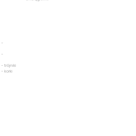
 -
 -
- trójniki
 - korki