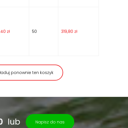
,40
zł
50
319,80
zł
ładuj ponownie ten koszyk
0
lub
Napisz do nas