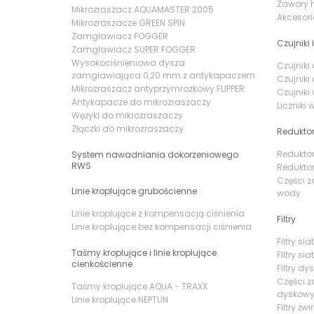
Zawory h
Mikrozraszacz AQUAMASTER 2005
Akcesor
Mikrozraszacze GREEN SPIN
Zamgławiacz FOGGER
Czujniki i
Zamgławiacz SUPER FOGGER
Wysokociśnieniowa dysza
Czujnik
zamgławiająca 0,20 mm z antykapaczem
Czujnik
Mikrozraszacz antyprzymrozkowy FLIPPER
Czujniki
Antykapacze do mikrozraszaczy
Liczniki
Wężyki do mikrozraszaczy
Złączki do mikrozraszaczy
Reduktor
Reduktor
System nawadniania dokorzeniowego
RWS
Reduktor
Części z
Linie kroplujące grubościenne
wody
Linie kroplujące z kompensacją ciśnienia
Filtry
Linie kroplujące bez kompensacji ciśnienia
Filtry s
Taśmy kroplujące i linie kroplujące
Filtry si
cienkościenne
Filtry d
Części z
Taśmy kroplujące AQUA - TRAXX
dyskow
Linie kroplujące NEPTUN
Filtry żw