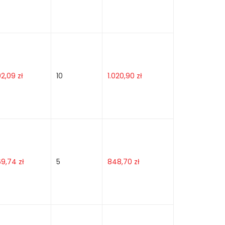
02,09
zł
10
1.020,90
zł
69,74
zł
5
848,70
zł