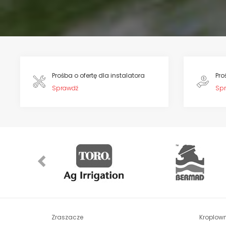
Prośba o ofertę dla instalatora
Pro
Sprawdź
Sp
Previous
Zraszacze
Kroplown