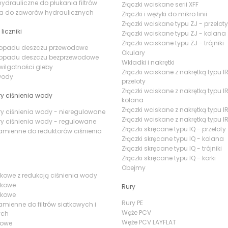
ydrauliczne do płukania filtrów
Złączki wciskane serii XFF
ia do zaworów hydraulicznych
Złączki i wężyki do mikro linii
Złączki wciskane typu ZJ - przeloty
 liczniki
Złączki wciskane typu ZJ - kolana
Złączki wciskane typu ZJ - trójniki
i opadu deszczu przewodowe
Okulary
i opadu deszczu bezprzewodowe
Wkładki i nakrętki
 wilgotności gleby
Złączki wciskane z nakrętką typu IR
 wody
przeloty
Złączki wciskane z nakrętką typu IR
y ciśnienia wody
kolana
Złączki wciskane z nakrętką typu IR 
y ciśnienia wody - nieregulowane
Złączki wciskane z nakrętką typu IR
y ciśnienia wody - regulowane
Złączki skręcane typu IQ - przeloty
amienne do reduktorów ciśnienia
Złączki skręcane typu IQ - kolana
Złączki skręcane typu IQ - trójniki
Złączki skręcane typu IQ - korki
Obejmy
iatkowe z redukcją ciśnienia wody
atkowe
Rury
yskowe
Rury PE
amienne do filtrów siatkowych i
Węże PCV
ych
Węże PCV LAYFLAT
irowe