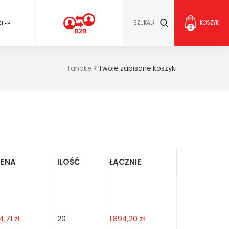
KLEP
KOSZYK
0
Tanake
>
Twoje zapisane koszyki
ENA
ILOŚĆ
ŁĄCZNIE
4,71
zł
20
1.894,20
zł