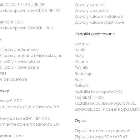
ki CLICK TIF i PC JUNIOR
Zawory zwrotne
a do kroplowników CLICK TIF i PC
Zawory czerpalne
Zawory kulowe metalowe
iki XERI-BUG
Zawory kulowe plastikowe
a do kroplowników XERI-BUG
Kształtki gwintowane
ki
Łączniki
ki bateryjne kranowe
Nyple
ki bateryjne jedno i wielosekcyjne
Mufy
ki 230 V - wewnętrzne
Kolana
ki 230 V - zewnętrzne
Trójniki
IFI
Redukcje
ki dekoderowe
Korki
Nakrętki
awory
Kształtki teleskopowe PCV
Trójnik MTT-100
awory 9 V DC
Ksztatki śrubunkowe typu SWIVEL
amienne do elektrozaworów 9 V
Szybkozłącza mosiężne typu GEKA
awory z cewką 2W - 24 V AC
Złączki
amienne do elektrozaworów 2W -
Złączki do taśm kroplujących
hydrauliczne
Złączki do węży PCV LAYFLAT