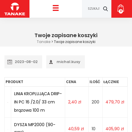
0
Twoje zapisane koszyki
Tanake
>
Twoje zapisane koszyki
2023-08-02
michal.kusy
PRODUKT
CENA
ILOŚĆ
ŁĄCZNIE
LINIA KROPLUJĄCA DRIP-
IN PC 16 /2.0/ 33 cm
2,40
zł
200
479,70
zł
brązowa 100 m
DYSZA MP2000 (90-
40,59
zł
10
405,90
zł
o