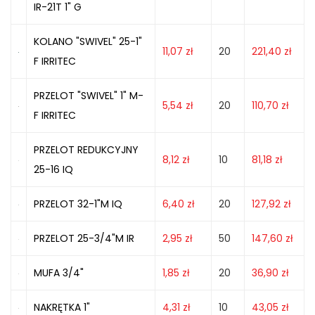
IR-21T 1" G
KOLANO "SWIVEL" 25-1"
11,07
zł
20
221,40
zł
F IRRITEC
PRZELOT "SWIVEL" 1" M-
5,54
zł
20
110,70
zł
F IRRITEC
PRZELOT REDUKCYJNY
8,12
zł
10
81,18
zł
25-16 IQ
PRZELOT 32-1"M IQ
6,40
zł
20
127,92
zł
PRZELOT 25-3/4"M IR
2,95
zł
50
147,60
zł
MUFA 3/4"
1,85
zł
20
36,90
zł
NAKRĘTKA 1"
4,31
zł
10
43,05
zł