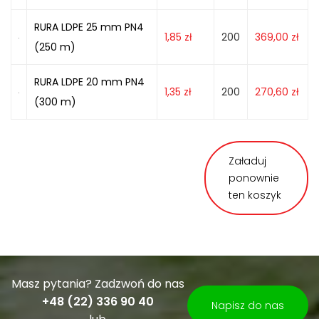
RURA LDPE 25 mm PN4
1,85
zł
200
369,00
zł
(250 m)
RURA LDPE 20 mm PN4
1,35
zł
200
270,60
zł
(300 m)
Załaduj
ponownie
ten koszyk
Masz pytania? Zadzwoń do nas
+48 (22) 336 90 40
Napisz do nas