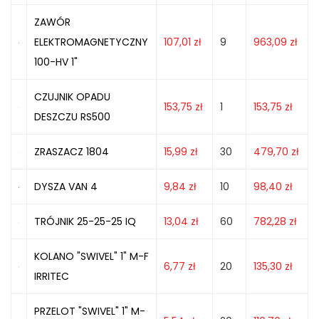
ZAWÓR
ELEKTROMAGNETYCZNY
107,01
zł
9
963,09
zł
100-HV 1"
CZUJNIK OPADU
153,75
zł
1
153,75
zł
DESZCZU RS500
ZRASZACZ 1804
15,99
zł
30
479,70
zł
DYSZA VAN 4
9,84
zł
10
98,40
zł
TRÓJNIK 25-25-25 IQ
13,04
zł
60
782,28
zł
KOLANO "SWIVEL" 1" M-F
6,77
zł
20
135,30
zł
IRRITEC
PRZELOT "SWIVEL" 1" M-