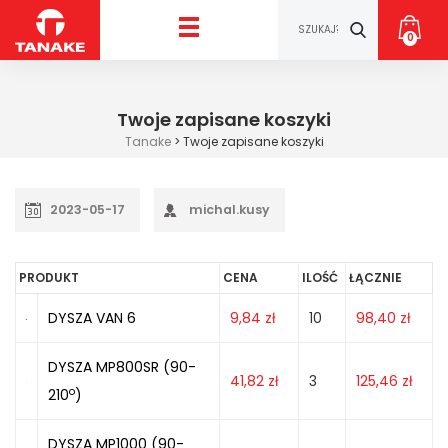
0
Twoje zapisane koszyki
Tanake
>
Twoje zapisane koszyki
2023-05-17
michal.kusy
PRODUKT
CENA
ILOŚĆ
ŁĄCZNIE
DYSZA VAN 6
9,84
zł
10
98,40
zł
DYSZA MP800SR (90-
41,82
zł
3
125,46
zł
o
210
)
DYSZA MP1000 (90-