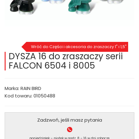
Wróć do Części i akcesoria do zraszaczy 1" i 1,5"
DYSZA 16 do zraszaczy serii
FALCON 6504 i 8005
Marka: RAIN BIRD
Kod towaru: 01050488
Zadzwoń, jeśli masz pytania
poniedziałek – piątek w godz. 8 – 16 w dni robocze