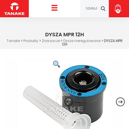
0
DYSZA MPR 12H
Tanake
>
Produkty
>
Zraszacze
>
Dysze nieregulowane
>
DYSZA MPR
12H