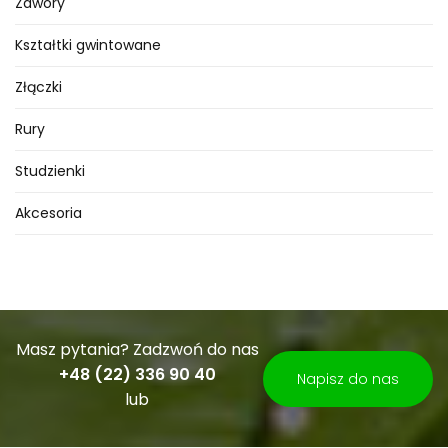
Zawory
Kształtki gwintowane
Złączki
Rury
Studzienki
Akcesoria
Masz pytania? Zadzwoń do nas
+48 (22) 336 90 40
Napisz do nas
lub