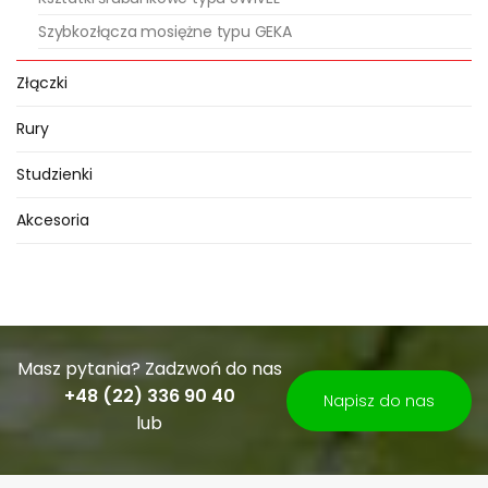
Szybkozłącza mosiężne typu GEKA
Złączki
Rury
Studzienki
Akcesoria
Masz pytania? Zadzwoń do nas
+48 (22) 336 90 40
Napisz do nas
lub