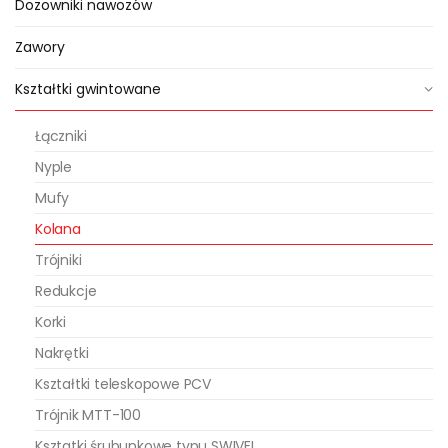
Dozowniki nawozów
Zawory
Kształtki gwintowane
Łączniki
Nyple
Mufy
Kolana
Trójniki
Redukcje
Korki
Nakrętki
Kształtki teleskopowe PCV
Trójnik MTT-100
Ksztatki śrubunkowe typu SWIVEL