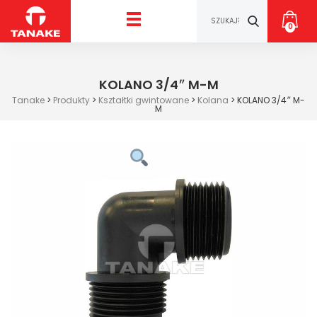
0
KOLANO 3/4″ M-M
Tanake
>
Produkty
>
Kształtki gwintowane
>
Kolana
>
KOLANO 3/4″ M-
M