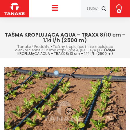
0
TAŚMA KROPLUJĄCA AQUA – TRAXX 8/10 cm –
1.14 l/h (2500 m)
Tanake
>
Produkty
>
Taśmy kroplujące i linie kroplujące
cienkościenne
>
Taśmy kroplujące AQUA - TRAXX
>
TAŚMA
KROPLUJĄCA AQUA – TRAXX 8/10 cm – 1.14 l/h (2500 m)