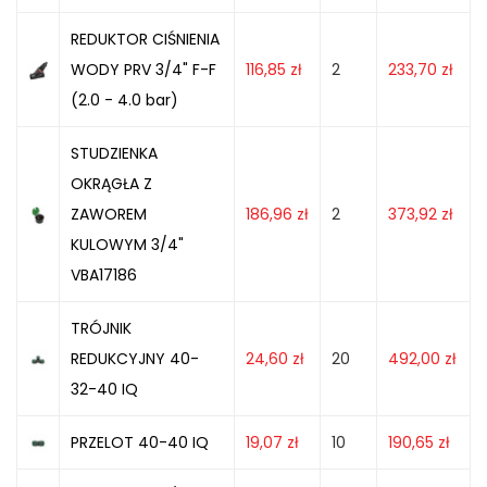
REDUKTOR CIŚNIENIA
WODY PRV 3/4" F-F
116,85
zł
2
233,70
zł
(2.0 - 4.0 bar)
STUDZIENKA
OKRĄGŁA Z
ZAWOREM
186,96
zł
2
373,92
zł
KULOWYM 3/4"
VBA17186
TRÓJNIK
REDUKCYJNY 40-
24,60
zł
20
492,00
zł
32-40 IQ
PRZELOT 40-40 IQ
19,07
zł
10
190,65
zł