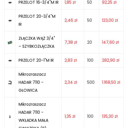
PRZELOT 16-3/4"M IR
1,85
zł
50
92,25
zł
PRZELOT 20-3/4"M
2,46
zł
50
123,00
zł
IR
ZŁĄCZKA WĄŻ 3/4"
7,38
zł
20
147,60
zł
– SZYBKOZŁĄCZKA
PRZELOT 20-1"M IR
2,83
zł
100
282,90
zł
Mikrozraszacz
HADAR 7110 -
2,34
zł
500
1.168,50
zł
GŁOWICA
Mikrozraszacz
HADAR 7110 -
1,35
zł
100
135,30
zł
WKŁADKA MAŁA