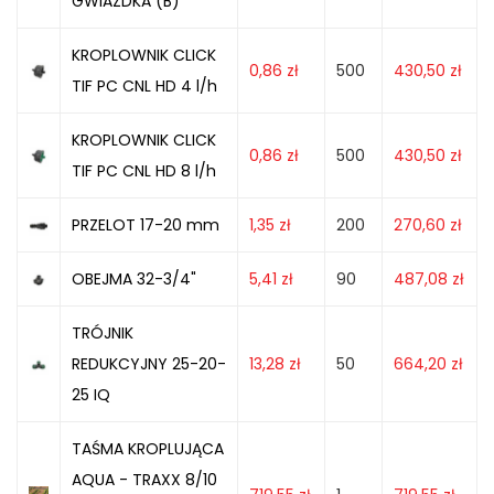
GWIAZDKA (B)
KROPLOWNIK CLICK
0,86
zł
500
430,50
zł
TIF PC CNL HD 4 l/h
KROPLOWNIK CLICK
0,86
zł
500
430,50
zł
TIF PC CNL HD 8 l/h
PRZELOT 17-20 mm
1,35
zł
200
270,60
zł
OBEJMA 32-3/4"
5,41
zł
90
487,08
zł
TRÓJNIK
REDUKCYJNY 25-20-
13,28
zł
50
664,20
zł
25 IQ
TAŚMA KROPLUJĄCA
AQUA - TRAXX 8/10