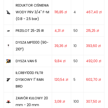
REDUKTOR CIŚNIENIA
WODY PRV 3/4" F-M
116,85
zł
4
467,40
zł
(0.8 - 2.5 bar)
PRZELOT 25-25 IR
4,31
zł
50
215,25
zł
DYSZA MP1000 (90-
39,36
zł
10
393,60
zł
o
210
)
DYSZA VAN 6
9,84
zł
50
492,00
zł
ILCRBY100D FILTR
DYSKOWY 1" RAIN
120,54
zł
5
602,70
zł
BIRD
ZAWÓR KULOWY 20
3,08
zł
100
307,50
zł
mm - 20 mm