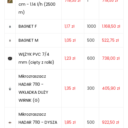
719,55
zł
1
719,55
zł
cm - 1.14 l/h (2500
m)
BAGNET F
1,17
zł
1000
1.168,50
zł
BAGNET M
1,05
zł
500
522,75
zł
WĘŻYK PVC 7/4
1,23
zł
600
738,00
zł
mm (cięty z rolki)
Mikrozraszacz
HADAR 7110 -
1,35
zł
300
405,90
zł
WKŁADKA DUŻY
WIRNIK (G)
Mikrozraszacz
HADAR 7110 - DYSZA
1,85
zł
500
922,50
zł